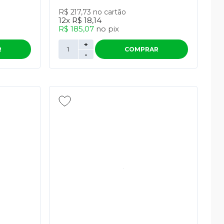
R$ 217,73
no cartão
12x
R$ 18,14
R$ 185,07
no
pix
+
R
COMPRAR
-