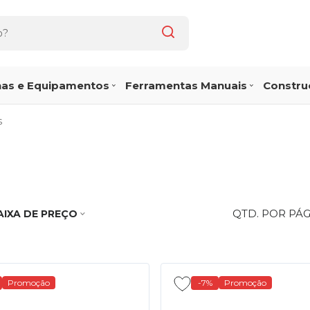
as e Equipamentos
Ferramentas Manuais
Construç
S
QTD. POR PÁ
AIXA DE PREÇO
Promoção
-7%
Promoção