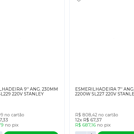
HADEIRA 9'' ANG. 230MM
ESMERILHADEIRA 7'' ANG
L229 220V STANLEY
2200W SL227 220V STANL
99
no cartão
R$ 808,42
no cartão
7,33
12x
R$ 67,37
79
no
pix
R$ 687,16
no
pix