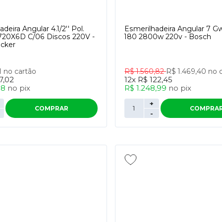
deira Angular 4.1/2'' Pol.
Esmerilhadeira Angular 7 G
20X6D C/06 Discos 220V -
180 2800w 220v - Bosch
cker
1
no cartão
R$ 1.560,82
R$ 1.469,40
no 
7,02
12x
R$ 122,45
58
no
pix
R$ 1.248,99
no
pix
+
COMPRAR
COMPRA
-