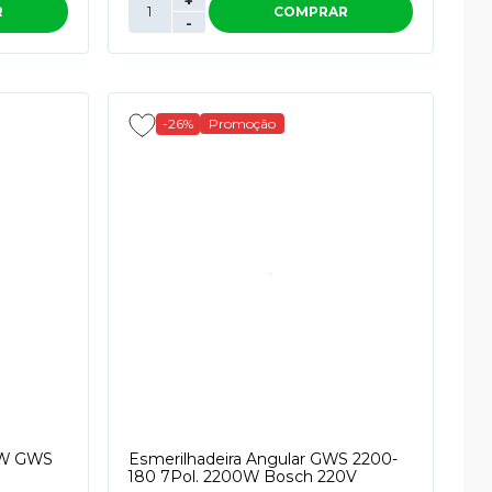
+
R
COMPRAR
-
-26%
Promoção
0W GWS
Esmerilhadeira Angular GWS 2200-
180 7Pol. 2200W Bosch 220V