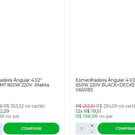
deira Ângular 4.1/2''
Esmerilhadeira Ângular 4-1/2
MT 850W 220V -Makita
650W 220V BLACK+DECK
G650B2
78
R$ 363,52
no cartão
R$ 253,51
R$ 234,09
no cart
0,29
12x
R$ 19,51
99
no
pix
R$ 198,98
no
pix
+
COMPRAR
COMPRA
-