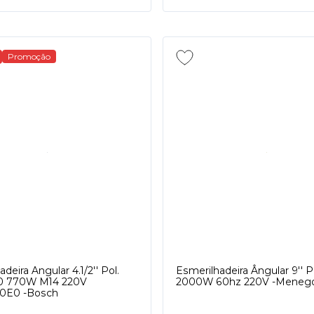
Promoção
deira Angular 4.1/2'' Pol.
Esmerilhadeira Ângular 9'' 
 770W M14 220V
2000W 60hz 220V -Menego
0E0 -Bosch