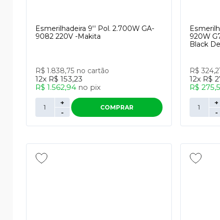
Esmerilhadeira 9'' Pol. 2.700W GA-
Esmerilha
9082 220V -Makita
920W G7
Black De
R$ 1.838,75
no cartão
R$ 324,2
12x
R$ 153,23
12x
R$ 2
R$ 1.562,94
no
pix
R$ 275,
+
+
COMPRAR
-
-