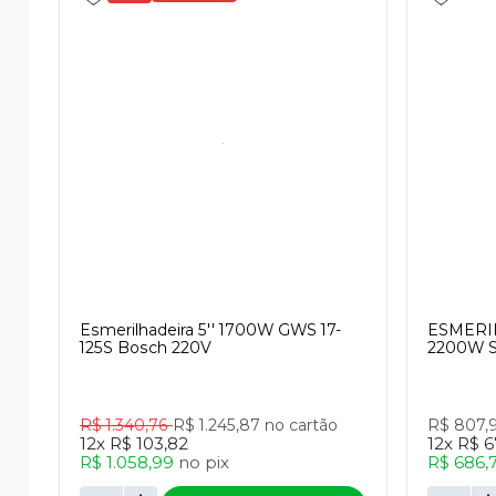
Esmerilhadeira 5'' 1700W GWS 17-
ESMERIL
125S Bosch 220V
2200W S
R$ 1.340,76
R$ 1.245,87
no cartão
R$ 807,
12x
R$ 103,82
12x
R$ 6
R$ 1.058,99
no
pix
R$ 686,