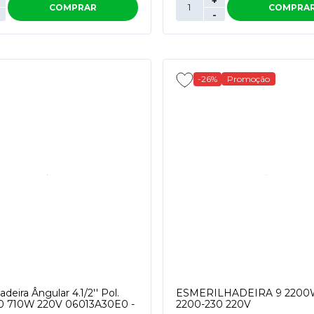
+
COMPRAR
COMPRA
-
-26%
Promoção
deira Ângular 4.1/2'' Pol.
ESMERILHADEIRA 9 220
 710W 220V 06013A30E0 -
2200-230 220V