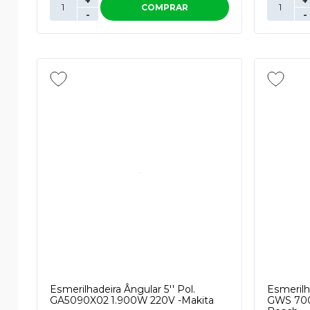
+
+
COMPRAR
-
-
Esmerilhadeira Ângular 5'' Pol.
Esmerilha
GA5090X02 1.900W 220V -Makita
GWS 700