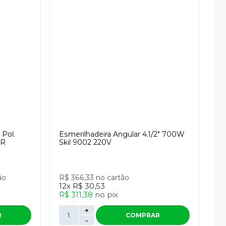
 Pol.
Esmerilhadeira Angular 4.1/2" 700W
ER
Skil 9002 220V
ão
R$ 366,33
no cartão
12x
R$ 30,53
R$ 311,38
no
pix
+
R
COMPRAR
-