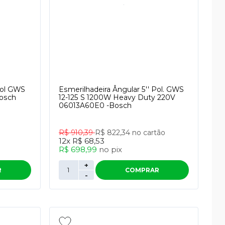
Pol GWS
Esmerilhadeira Ângular 5'' Pol. GWS
osch
12-125 S 1200W Heavy Duty 220V
06013A60E0 -Bosch
R$ 910,39
R$ 822,34
no cartão
12x
R$ 68,53
R$ 698,99
no
pix
+
R
COMPRAR
-