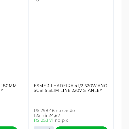
. 180MM
ESMERILHADEIRA 4.1/2 620W ANG.
EY
SG6115 SLIM LINE 220V STANLEY
R$ 298,48
no cartão
12x
R$ 24,87
R$ 253,71
no
pix