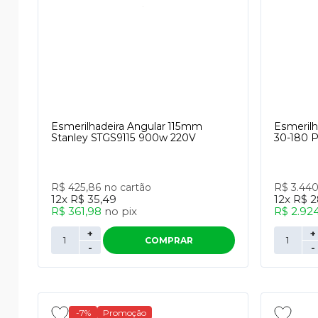
Esmerilhadeira Angular 115mm
Esmerilh
Stanley STGS9115 900w 220V
30-180 
R$ 425,86
no cartão
R$ 3.44
12x
R$ 35,49
12x
R$ 2
R$ 361,98
no
pix
R$ 2.92
+
+
COMPRAR
-
-
-7%
Promoção