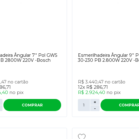
adeira Ângular 7'' Pol GWS
Esmerilhadeira Ângular 9'' 
PB 2800W 220V -Bosch
30-230 PB 2.800W 220V -B
0,47
no cartão
R$ 3.440,47
no cartão
86,71
12x
R$ 286,71
4,40
no
pix
R$ 2.924,40
no
pix
+
COMPRAR
COMPRA
-