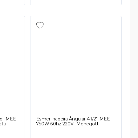
Pol. MEE
Esmerilhadeira Ângular 4.1/2'' MEE
tti
750W 60hz 220V -Menegotti