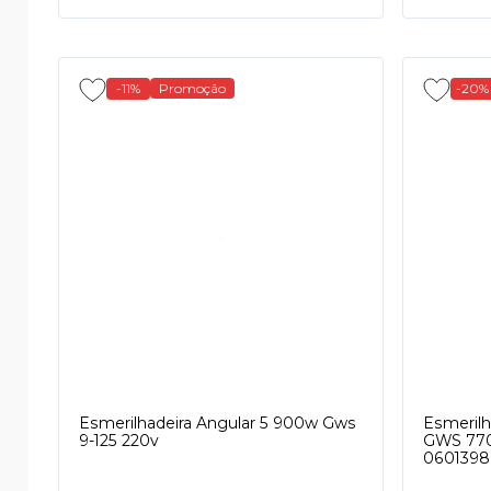
-11%
Promoção
-20%
Esmerilhadeira Angular 5 900w Gws
Esmerilha
9-125 220v
GWS 770
0601398