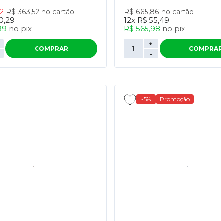
52
R$ 363,52
no cartão
R$ 665,86
no cartão
0,29
12x
R$ 55,49
99
no
pix
R$ 565,98
no
pix
+
COMPRAR
COMPRA
-
-5%
Promoção