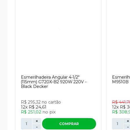
Esmerilhadeira Angular 4-1/2"
Esmerilha
(115mm) G720X-B2 920W 220V -
M9510B 
Black Decker
R$ 295,32
no cartão
R$ 441,
12x
R$ 24,61
12x
R$ 3
R$ 251,02
no
pix
R$ 308,
+
+
COMPRAR
-
-