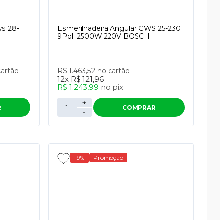
ws 28-
Esmerilhadeira Angular GWS 25-230
9Pol. 2500W 220V BOSCH
cartão
R$ 1.463,52
no cartão
12x
R$ 121,96
R$ 1.243,99
no
pix
+
R
COMPRAR
-
-9%
Promoção