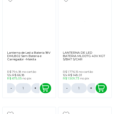
Lanterna de Led a Bateria 18V
LANTERNA DE LED
DML802 Sem Bateria e
BATERIA ML007G 40V XGT
Carregador -Makita
S/BAT S/CAR
R$ 794,18
no cartão
R$ 1.776,15
no cartão
12x
R$ 66,18
12x
R$ 148,01
R$ 675,05
no
pix
R$ 1.509,73
no
pix
-
+
-
+