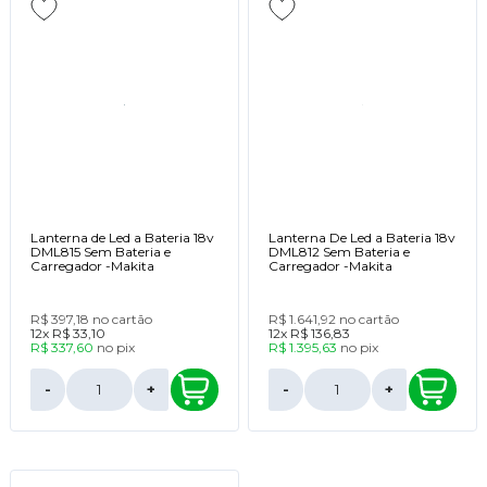
Lanterna de Led a Bateria 18v
Lanterna De Led a Bateria 18v
DML815 Sem Bateria e
DML812 Sem Bateria e
Carregador -Makita
Carregador -Makita
R$ 397,18
no cartão
R$ 1.641,92
no cartão
12x
R$ 33,10
12x
R$ 136,83
R$ 337,60
no
pix
R$ 1.395,63
no
pix
-
+
-
+