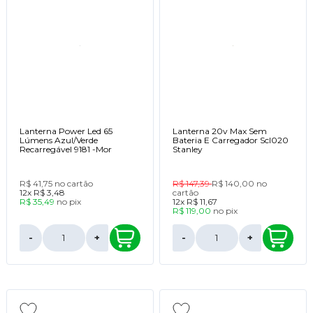
Lanterna Power Led 65
Lanterna 20v Max Sem
Lúmens Azul/Verde
Bateria E Carregador Scl020
Recarregável 9181 -Mor
Stanley
R$ 41,75
no cartão
R$ 147,39
R$ 140,00
no
12x
R$ 3,48
cartão
R$ 35,49
no
pix
12x
R$ 11,67
R$ 119,00
no
pix
-
+
-
+