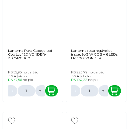
Lanterna Para Cabeça Led
Lanterna recarregável de
Cob Lcv 120 VONDER-
inspeção 3 W COB + 6 LEDs
8075120000
LR 300I VONDER
R$ 55,95
no cartão
R$ 223,79
no cartão
12x
R$ 4,66
12x
R$ 18,65
R$ 47,56
no
pix
R$ 190,22
no
pix
-
+
-
+