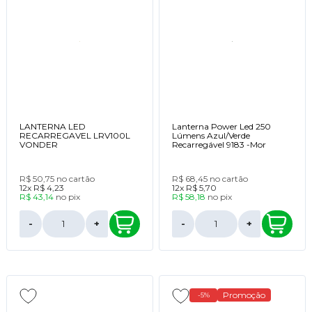
LANTERNA LED
Lanterna Power Led 250
RECARREGAVEL LRV100L
Lúmens Azul/Verde
VONDER
Recarregável 9183 -Mor
R$ 50,75
no cartão
R$ 68,45
no cartão
12x
R$ 4,23
12x
R$ 5,70
R$ 43,14
no
pix
R$ 58,18
no
pix
-
+
-
+
Promoção
-5%