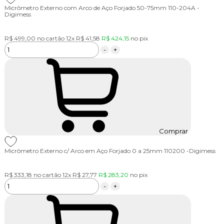
Micrômetro Externo com Arco de Aço Forjado 50-75mm 110-204A -
Digimess
R$ 499,00
no cartão
12x
R$ 41,58
R$ 424,15
no
pix
-
+
Comprar
Micrômetro Externo c/ Arco em Aço Forjado 0 a 25mm 110200 -Digimess
R$ 333,18
no cartão
12x
R$ 27,77
R$ 283,20
no
pix
-
+