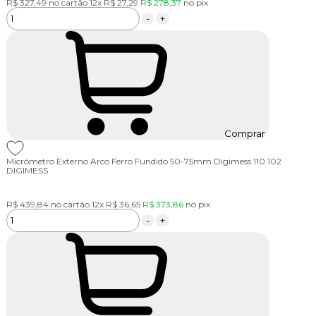
R$ 327,49
no cartão
12x
R$ 27,29
R$ 278,37
no
pix
-
+
Comprar
Micrômetro Externo Arco Ferro Fundido 50-75mm Digimess 110.102
DIGIMESS
R$ 439,84
no cartão
12x
R$ 36,65
R$ 373,86
no
pix
-
+