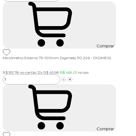
Comprar
Micrômetro Externo 75-100mm Digimess 110.206 - DIGIMESS
R$ 551,78
no cartão
12x
R$ 45,98
R$ 469,01
no
pix
-
+
Comprar