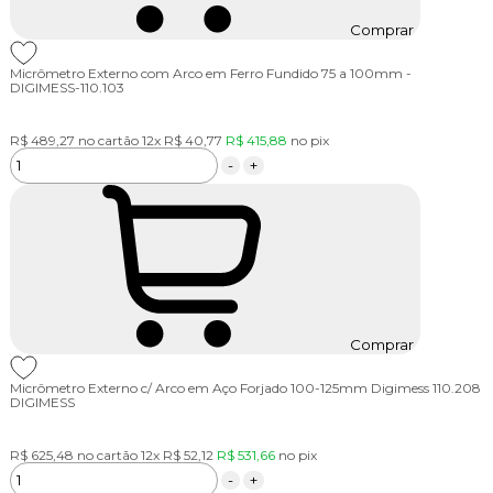
Comprar
Micrômetro Externo com Arco em Ferro Fundido 75 a 100mm -
DIGIMESS-110.103
R$ 489,27
no cartão
12x
R$ 40,77
R$ 415,88
no
pix
-
+
Comprar
Micrômetro Externo c/ Arco em Aço Forjado 100-125mm Digimess 110.208
DIGIMESS
R$ 625,48
no cartão
12x
R$ 52,12
R$ 531,66
no
pix
-
+