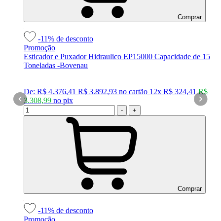
Comprar
-11%
de desconto
Promoção
Esticador e Puxador Hidraulico EP15000 Capacidade de 15
Toneladas -Bovenau
De:
R$ 4.376,41
R$ 3.892,93
no cartão
12x
R$ 324,41
R$
3.308,99
no
pix
-
+
Comprar
-11%
de desconto
Promoção