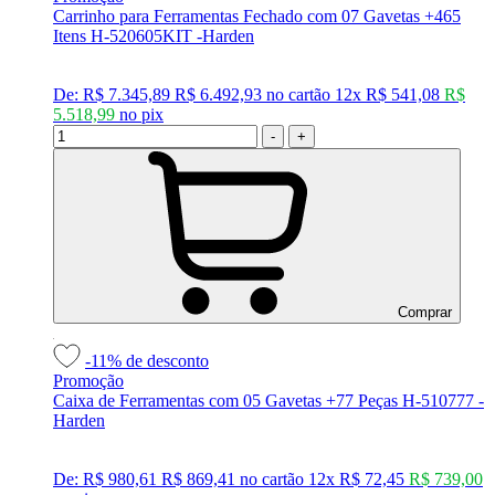
Carrinho para Ferramentas Fechado com 07 Gavetas +465
Itens H-520605KIT -Harden
De:
R$ 7.345,89
R$ 6.492,93
no cartão
12x
R$ 541,08
R$
5.518,99
no
pix
-
+
Comprar
-11%
de desconto
Promoção
Caixa de Ferramentas com 05 Gavetas +77 Peças H-510777 -
Harden
De:
R$ 980,61
R$ 869,41
no cartão
12x
R$ 72,45
R$ 739,00