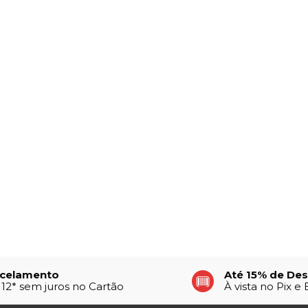
celamento
Até 15% de De
 12* sem juros no Cartão
À vista no Pix e