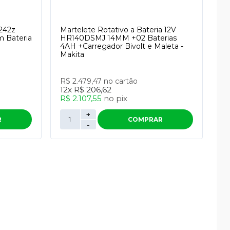
r242z
Martelete Rotativo a Bateria 12V
 Bateria
HR140DSMJ 14MM +02 Baterias
4AH +Carregador Bivolt e Maleta -
Makita
R$ 2.479,47
no cartão
12x
R$ 206,62
R$ 2.107,55
no
pix
+
R
COMPRAR
-