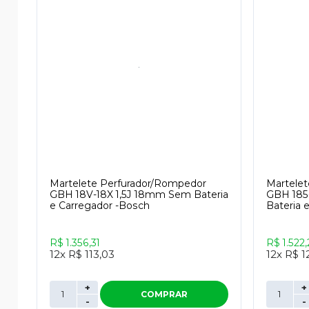
Martelete Perfurador/Rompedor
Martelet
GBH 18V-18X 1,5J 18mm Sem Bateria
GBH 185
e Carregador -Bosch
Bateria 
R$ 1.356,31
R$ 1.522,
12x
R$ 113,03
12x
R$ 1
+
+
COMPRAR
-
-