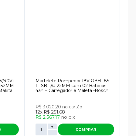
0V/40V)
Martelete Rompedor 18V GBH 185-
. 52MM
LI SB 1,9J 22MM com 02 Baterias
Makita
4ah + Carregador e Maleta -Bosch
R$ 3.020,20
no cartão
12x
R$ 251,68
R$ 2.567,17
no
pix
+
R
COMPRAR
-