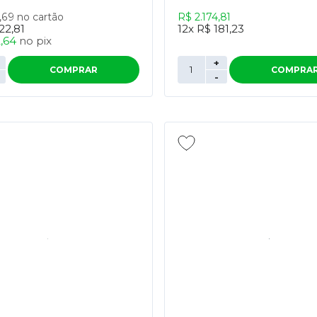
3,69
no cartão
R$ 2.174,81
22,81
12x
R$ 181,23
2,64
no
pix
+
COMPRAR
COMPRA
-