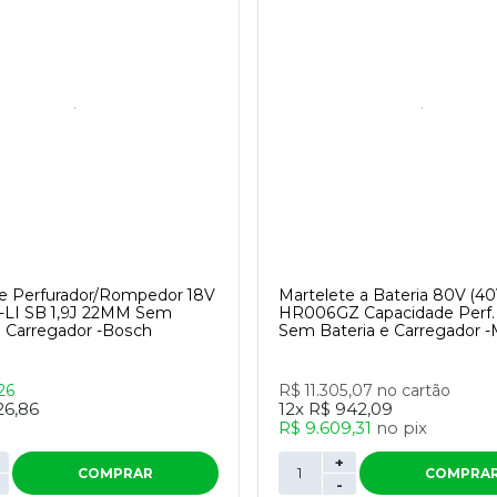
e Perfurador/Rompedor 18V
Martelete a Bateria 80V (4
-LI SB 1,9J 22MM Sem
HR006GZ Capacidade Perf
e Carregador -Bosch
Sem Bateria e Carregador -
26
R$ 11.305,07
no cartão
26,86
12x
R$ 942,09
R$ 9.609,31
no
pix
+
COMPRAR
COMPRA
-