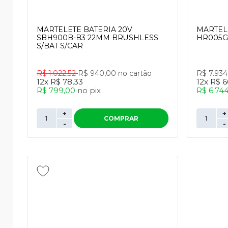
MARTELETE BATERIA 20V
MARTEL
SBH900B-B3 22MM BRUSHLESS
HR005GZ
S/BAT S/CAR
R$ 1.022,52
R$ 940,00
no cartão
R$ 7.93
12x
R$ 78,33
12x
R$ 6
R$ 799,00
no
pix
R$ 6.74
+
+
COMPRAR
-
-