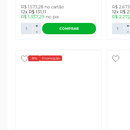
R$ 1.573,28
no cartão
R$ 2.67
12x
R$ 131,11
12x
R$ 2
R$ 1.337,29
no
pix
R$ 2.27
+
+
COMPRAR
-
-
-8%
Promoção