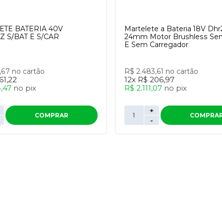
ETE BATERIA 40V
Martelete a Bateria 18V Dh
 S/BAT E S/CAR
24mm Motor Brushless Sem
E Sem Carregador
4,67
no cartão
R$ 2.483,61
no cartão
61,22
12x
R$ 206,97
4,47
no
pix
R$ 2.111,07
no
pix
+
COMPRAR
COMPRA
-