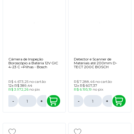
Câmera de Inspeção
Detector e Scanner de
Boroscópio a Bateria 12V GIC
Materiais até 200mm D-
4-23 C +Pilhas - Bosch
TECT 200C BOSCH
R$ 4.673,25
no cartão
R$ 7.288,46
no cartão
12x
R$ 389,44
12x
R$ 607,37
R$ 3.972,26
no
pix
R$ 6.195,19
no
pix
-
+
-
+