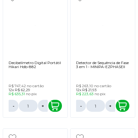
Decibelímetro Digital Portátil
Detector de Sequência de Fase
Hikari Hdb-882
3 em 1 - MINIPA-EZPHASEII
R$ 747,42
no cartão
R$ 263,10
no cartão
12x
R$ 62,29
12x
R$ 21,93
R$ 635,31
no
pix
R$ 223,63
no
pix
-
+
-
+