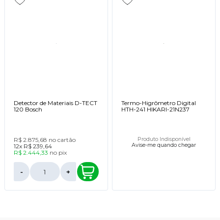
Detector de Materiais D-TECT
Termo-Higrômetro Digital
120 Bosch
HTH-241 HIKARI-21N237
R$ 2.875,68
no cartão
Produto Indisponível
Avise-me quando chegar
12x
R$ 239,64
R$ 2.444,33
no
pix
-
+