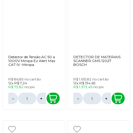
Detector de Tensão AC 50 a
DETECTOR DE MATERIAIS
1000V Minipa Ez Alert Max
SCANNER GMS 12027
CAT IV -Minipa
BOSCH
R$ 86,85
no cartão
R$ 1.615,82
no cartão
12x
R$ 7,24
12x
R$ 134,65
R$ 73,82
no
pix
R$ 1.373,45
no
pix
-
+
-
+