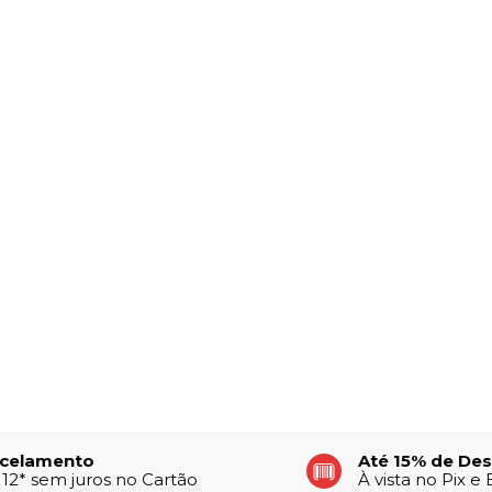
celamento
Até 15% de De
 12* sem juros no Cartão
À vista no Pix e