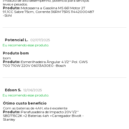
Produto de alto desempenho, potência para serviços
leves e pesados.
Produto:
Motosserra a Gasolina MS 661 Motor 2T
91,1CC Sabre 75cm, Corrente 36RM 75RS 11442000487
-Stihl
Potencial L.
02/07/2025
Eu recomendo esse produto.
Produto bom
bom
Produto:
Esmerilhadeira Ângular 4.1/2'' Pol. GWS
700 710W 220V 06013A30E0 -Bosch
Edson S.
12/06/2025
Eu recomendo esse produto.
Ótimo custo beneficio
Com as baterias de 4AH, ela é excelente
Produto:
Parafusadeira de Impacto 20V 1/2''
SBD715C2K +2 Baterias 4ah +Carregador Bivolt -
Stanley