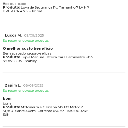
Boa qualidade
Produto:
Luva de Segurança PU Tamanho 7 LV HP
BPUP CA 41761 – Imbat
Lucca M.
09/09/2025
Eu recomendo esse produto.
O melhor custo benefício
Bem acabado, seguro e eficaz
Produto:
Tupia Manual Elétrica para Laminados ST55
550W 220V -Stanley
Zapim L.
08/09/2025
Eu recomendo esse produto.
bom
bom
Produto:
Motosserra a Gasolina MS 182 Motor 2T
31,8CC Sabre 40cm, Corrente 63PM3 11482000246 -
Stihl