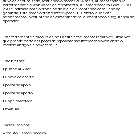
fluxo de ar otimizado, resfriando o motor 20% mais, aumentando sua
performance e durabilidade da ferramenta. A Esmerilhadeira GWS 2200-
230 é indicada para o trabalho do dia a dia, contando com 1 ano de
garantia. Este modelo traz o interruptor Tri-Control que evita
acionamento involuntário da esmerilhadeira, aumentando a segurança do
operador.
Esta ferramenta é produzida no Brasil e é facilmente reparável, uma vez
que grande parte das peças de reposição são intercambiáveis entre o
modelo antigo e a nova família.
Esse Kit traz:
1 punho auxiliar
1 Chave de aperto
1 porca de apoio
1 porca de aperto
1 Capa protetora
1 manual.
Dados Técnicos:
Produto: Esmerilhadeira