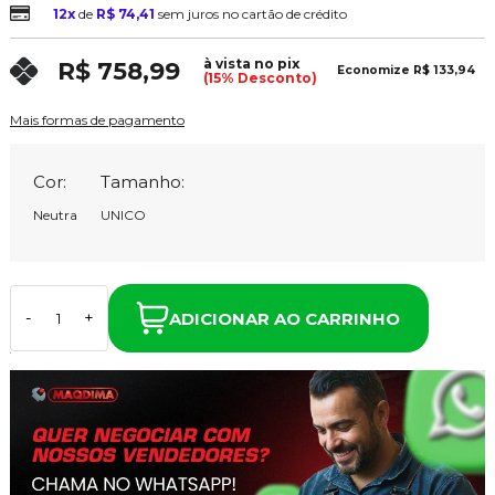
12x
de
R$ 74,41
sem juros no cartão de crédito
à vista no pix
R$ 758,99
Economize
R$ 133,94
(15% Desconto)
Mais formas de pagamento
Cor:
Tamanho:
Neutra
UNICO
ADICIONAR AO CARRINHO
-
+