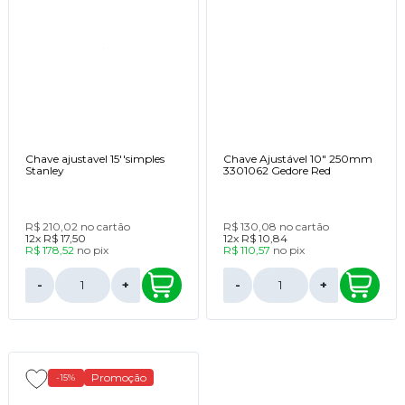
Chave ajustavel 15''simples
Chave Ajustável 10" 250mm
Stanley
3301062 Gedore Red
R$ 210,02
no cartão
R$ 130,08
no cartão
12x
R$ 17,50
12x
R$ 10,84
R$ 178,52
no
pix
R$ 110,57
no
pix
-
+
-
+
Promoção
-15%