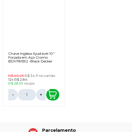
Chave Inglesa Ajustável 10''
Forjada em Aço Cromo
BDHT81592 -Black Decker
R$ 40,23
R$ 34,11
no cartão
12x
R$ 2,84
R$ 28,99
no
pix
-
+
Parcelamento