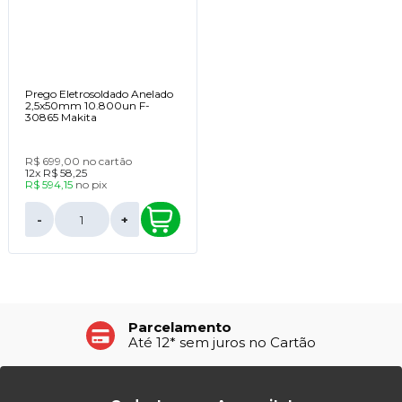
Prego Eletrosoldado Anelado
2,5x50mm 10.800un F-
30865 Makita
R$ 699,00
no cartão
12x
R$ 58,25
R$ 594,15
no
pix
-
+
Parcelamento
Até 12* sem juros no Cartão