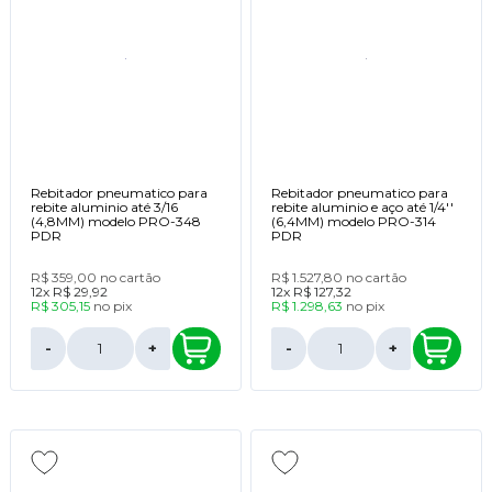
Rebitador pneumatico para
Rebitador pneumatico para
rebite aluminio até 3/16
rebite aluminio e aço até 1/4''
(4,8MM) modelo PRO-348
(6,4MM) modelo PRO-314
PDR
PDR
R$ 359,00
no cartão
R$ 1.527,80
no cartão
12x
R$ 29,92
12x
R$ 127,32
R$ 305,15
no
pix
R$ 1.298,63
no
pix
-
+
-
+