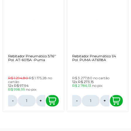
Rebitador Pneumático 3/16''
Rebitador Pneumático 1/4
Pol. AT-6015A -Puma
Pol. PUMA-AT6118A
R$ 1.294,80
R$ 1.175,28
no
R$ 3.277,80
no cartão
cartão
12x
R$ 273,15
12x
R$ 97,94
R$ 2.786,13
no
pix
R$ 998,99
no
pix
-
+
-
+