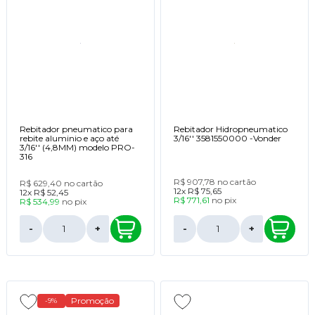
Rebitador pneumatico para
Rebitador Hidropneumatico
rebite aluminio e aço até
3/16'' 3581550000 -Vonder
3/16'' (4,8MM) modelo PRO-
316
R$ 907,78
no cartão
R$ 629,40
no cartão
12x
R$ 75,65
12x
R$ 52,45
R$ 771,61
no
pix
R$ 534,99
no
pix
-
+
-
+
Promoção
-9%