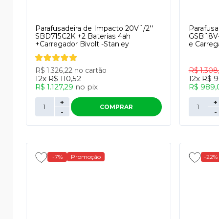
Parafusadeira de Impacto 20V 1/2''
Parafusa
SBD715C2K +2 Baterias 4ah
GSB 18V
+Carregador Bivolt -Stanley
e Carreg
R$ 1.326,22
no cartão
R$ 1.30
12x
R$ 110,52
12x
R$ 9
R$ 1.127,29
no
pix
R$ 989
+
+
COMPRAR
-
-
-7%
Promoção
-22%