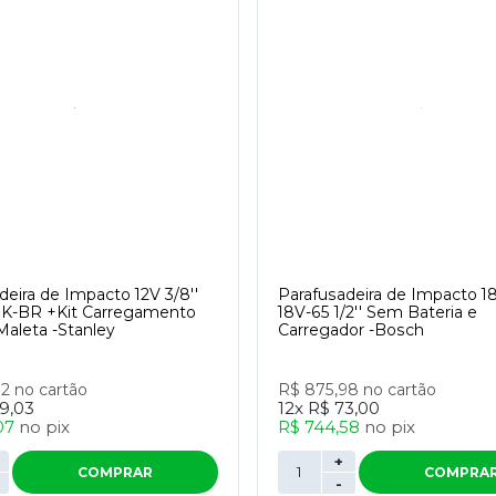
deira de Impacto 12V 3/8''
Parafusadeira de Impacto 
1K-BR +Kit Carregamento
18V-65 1/2'' Sem Bateria e
Maleta -Stanley
Carregador -Bosch
32
no cartão
R$ 875,98
no cartão
9,03
12x
R$ 73,00
07
no
pix
R$ 744,58
no
pix
+
COMPRAR
COMPRA
-