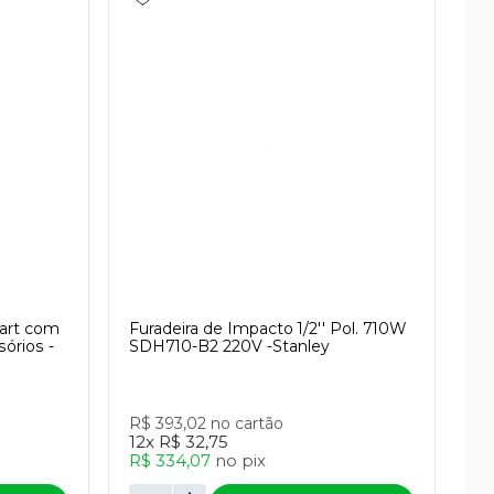
art com
Furadeira de Impacto 1/2'' Pol. 710W
órios -
SDH710-B2 220V -Stanley
R$ 393,02
no cartão
12x
R$ 32,75
R$ 334,07
no
pix