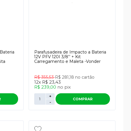
Bateria
Parafusadeira de Impacto a Bateria
12V PFV 120I 3/8'' + Kit
ita
Carregamento e Maleta -Vonder
R$ 355,53
R$ 281,18
no cartão
12x
R$ 23,43
R$ 239,00
no
pix
+
R
COMPRAR
-