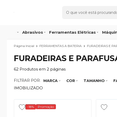
Abrasivos
Ferramentas Elétricas
Máquin
Página Inicial
FERRAMENTAS A BATERIA
FURADEIRAS E PA
FURADEIRAS E PARAFUS
62
Produtos em
2
páginas
FILTRAR POR:
MARCA
COR
TAMANHO
F
IMOBILIZADO
-18%
Promoção