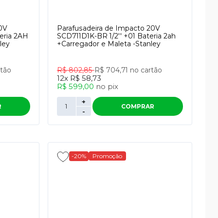
20V
Parafusadeira de Impacto 20V
eria 2AH
SCD711D1K-BR 1/2'' +01 Bateria 2ah
ley
+Carregador e Maleta -Stanley
rtão
R$ 802,85
R$ 704,71
no cartão
12x
R$ 58,73
R$ 599,00
no
pix
+
R
COMPRAR
-
-20%
Promoção