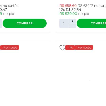
64
no cartão
R$ 658,60
R$ 634,12
no car
0,47
12x
R$ 52,84
79
no
pix
R$ 539,00
no
pix
+
COMPRAR
COMPRA
-
Promoção
-11%
Promoção