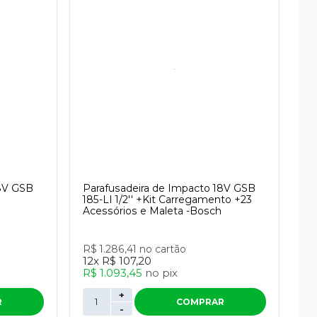
18V GSB
Parafusadeira de Impacto 18V GSB
185-LI 1/2'' +Kit Carregamento +23
Acessórios e Maleta -Bosch
R$ 1.286,41
no cartão
12x
R$ 107,20
R$ 1.093,45
no
pix
+
R
COMPRAR
-