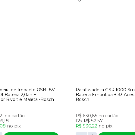
deira de Impacto GSB 18V-
Parafusadeira GSR 1000 Sm
1 Bateria 2,0ah +
Bateria Embutida + 33 Acess
or Bivolt e Maleta -Bosch
Bosch
,21
no cartão
R$ 630,85
no cartão
16,18
12x
R$ 52,57
,08
no
pix
R$ 536,22
no
pix