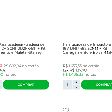
rafusadeira/Furadeira de
Parafusadeira de Impacto a 
 12V SCHI10D2FK-BR + Kit
18V DHP 482 62NM + Kit
ento e Maleta -Stanley
Carregamento e Bolsa -Mak
51
R$ 892,94
no cartão
R$ 1.653,33
no cartão
4,41
12x
R$ 137,78
00
no
pix
R$ 1.405,33
no
pix
+
COMPRAR
COMPRA
-