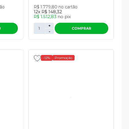
tão
R$ 1.779,80
no cartão
12x
R$ 148,32
R$ 1.512,83
no
pix
+
R
COMPRAR
-
-12%
Promoção