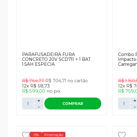
PARAFUSADEIRA FURA
Combo Pa
CONCRETO 20V SCD711 + 1 BAT
Impacto
1.5AH ESPECIA
Carregam
R$ 764,77
R$ 704,71
no cartão
R$ 1.150,
12x
R$ 58,73
12x
R$ 7
R$ 599,00
no
pix
R$ 759,
+
+
COMPRAR
-
-
-5%
Promoção