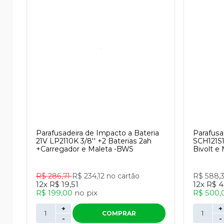
Parafusadeira de Impacto a Bateria
Parafusa
21V LP2110K 3/8'' +2 Baterias 2ah
SCH121S
+Carregador e Maleta -BWS
Bivolt e 
R$ 286,71
R$ 234,12
no cartão
R$ 588,
12x
R$ 19,51
12x
R$ 4
R$ 199,00
no
pix
R$ 500,
+
+
COMPRAR
-
-