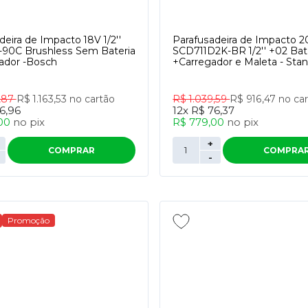
deira de Impacto 18V 1/2''
Parafusadeira de Impacto 
-90C Brushless Sem Bateria
SCD711D2K-BR 1/2'' +02 Bat
ador -Bosch
+Carregador e Maleta - Stan
8,87
R$ 1.163,53
no cartão
R$ 1.039,59
R$ 916,47
no ca
6,96
12x
R$ 76,37
,00
no
pix
R$ 779,00
no
pix
+
COMPRAR
COMPRA
-
Promoção