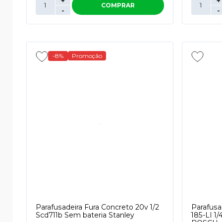
+
+
COMPRAR
-
-
-8%
Promoção
Parafusadeira Fura Concreto 20v 1/2
Parafusa
Scd711b Sem bateria Stanley
185-LI 1/