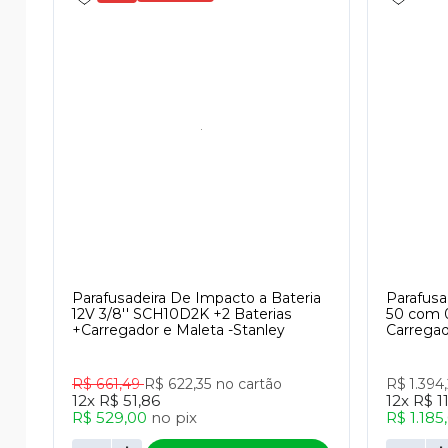
Parafusadeira De Impacto a Bateria
Parafusa
12V 3/8'' SCH10D2K +2 Baterias
50 com 0
+Carregador e Maleta -Stanley
Carregad
R$ 661,49
R$ 622,35
no cartão
R$ 1.394
12x
R$ 51,86
12x
R$ 1
R$ 529,00
no
pix
R$ 1.185