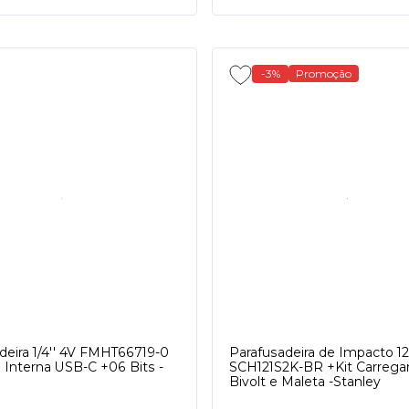
-3%
Promoção
deira 1/4'' 4V FMHT66719-0
Parafusadeira de Impacto 12
a Interna USB-C +06 Bits -
SCH121S2K-BR +Kit Carreg
Bivolt e Maleta -Stanley