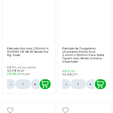
Eletrodo Aço Inox 2,50mm X
Eletrodo de Tungstenio
300MM OK 68.65 Venda Por
c/Lantânio Ponta Azul
Kg -Esab
2.4mm x 150mm Para Solda
Tig em Inox Venda Unitária -
Importado
R$ 194,42
no cartão
12x
R$ 16,20
R$ 32,50
R$ 165,26
no
pix
12x
R$ 2,71
-
+
-
+