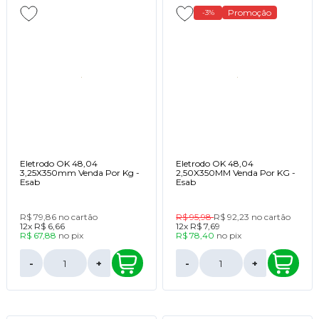
Promoção
-3%
Eletrodo OK 48,04
Eletrodo OK 48,04
3,25X350mm Venda Por Kg -
2,50X350MM Venda Por KG -
Esab
Esab
R$ 79,86
no cartão
R$ 95,98
R$ 92,23
no cartão
12x
R$ 6,66
12x
R$ 7,69
R$ 67,88
no
pix
R$ 78,40
no
pix
-
+
-
+