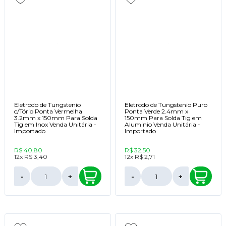
Eletrodo de Tungstenio
Eletrodo de Tungstenio Puro
c/Tório Ponta Vermelha
Ponta Verde 2.4mm x
3.2mm x 150mm Para Solda
150mm Para Solda Tig em
Tig em Inox Venda Unitária -
Aluminio Venda Unitária -
Importado
Importado
R$ 40,80
R$ 32,50
12x
R$ 3,40
12x
R$ 2,71
-
+
-
+