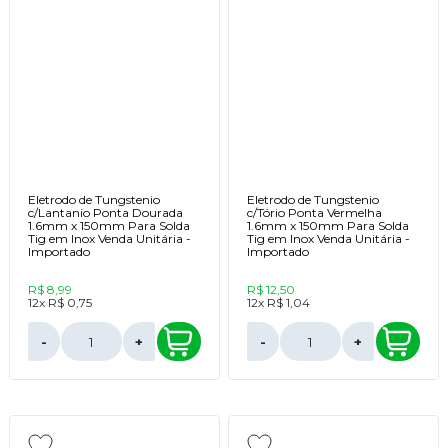
Eletrodo de Tungstenio
Eletrodo de Tungstenio
c/Lantanio Ponta Dourada
c/Tório Ponta Vermelha
1.6mm x 150mm Para Solda
1.6mm x 150mm Para Solda
Tig em Inox Venda Unitária -
Tig em Inox Venda Unitária -
Importado
Importado
R$ 8,99
R$ 12,50
12x
R$ 0,75
12x
R$ 1,04
-
+
-
+