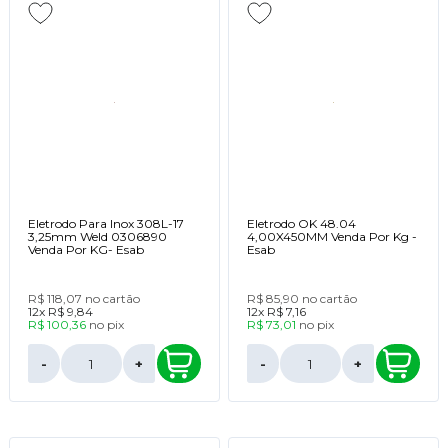
Eletrodo Para Inox 308L-17
Eletrodo OK 48.04
3,25mm Weld 0306890
4,00X450MM Venda Por Kg -
Venda Por KG- Esab
Esab
R$ 118,07
no cartão
R$ 85,90
no cartão
12x
R$ 9,84
12x
R$ 7,16
R$ 100,36
no
pix
R$ 73,01
no
pix
-
+
-
+