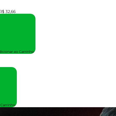
R$ 32,66
icionar ao Carrinho
 Carrinho