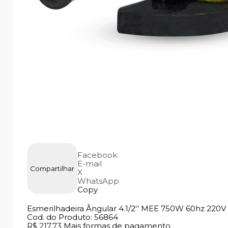
Facebook
E-mail
Compartilhar
X
WhatsApp
Copy
Esmerilhadeira Ângular 4.1/2'' MEE 750W 60hz 220V
Cod. do Produto: 56864
R$ 217,73
Mais formas de pagamento