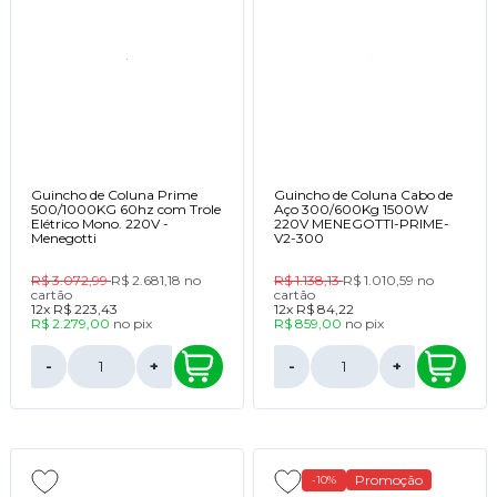
Guincho de Coluna Prime
Guincho de Coluna Cabo de
500/1000KG 60hz com Trole
Aço 300/600Kg 1500W
Elétrico Mono. 220V -
220V MENEGOTTI-PRIME-
Menegotti
V2-300
R$ 3.072,99
R$ 2.681,18
no
R$ 1.138,13
R$ 1.010,59
no
cartão
cartão
12x
R$ 223,43
12x
R$ 84,22
R$ 2.279,00
no
pix
R$ 859,00
no
pix
-
+
-
+
Promoção
-10%