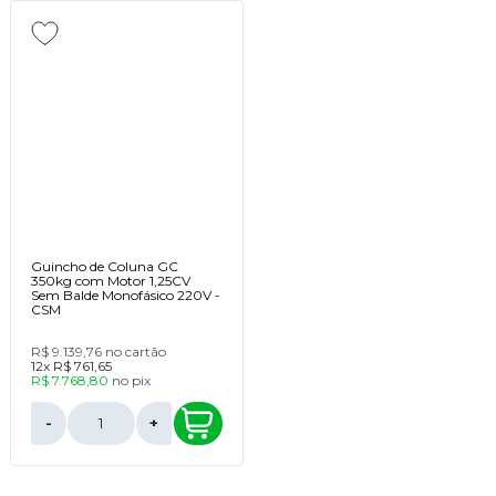
Guincho de Coluna GC
350kg com Motor 1,25CV
Sem Balde Monofásico 220V -
CSM
R$ 9.139,76
no cartão
12x
R$ 761,65
R$ 7.768,80
no
pix
-
+