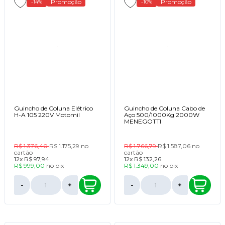
Promoção
Promoção
-14%
-10%
Guincho de Coluna Elétrico
Guincho de Coluna Cabo de
H-A 105 220V Motomil
Aço 500/1000Kg 2000W
MENEGOTTI
R$ 1.376,40
R$ 1.175,29
no
R$ 1.766,79
R$ 1.587,06
no
cartão
cartão
12x
R$ 97,94
12x
R$ 132,26
R$ 999,00
no
pix
R$ 1.349,00
no
pix
-
+
-
+