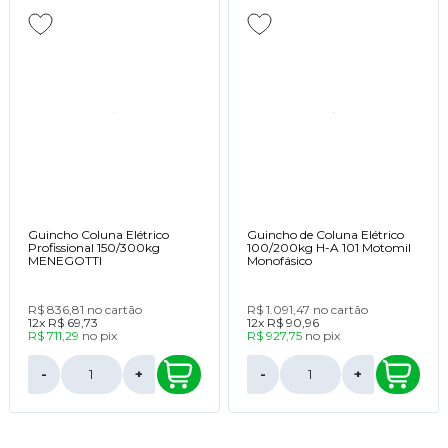
Guincho Coluna Elétrico
Guincho de Coluna Elétrico
Profissional 150/300kg
100/200kg H-A 101 Motomil
MENEGOTTI
Monofásico
R$ 836,81
no cartão
R$ 1.091,47
no cartão
12x
R$ 69,73
12x
R$ 90,96
R$ 711,29
no
pix
R$ 927,75
no
pix
-
+
-
+