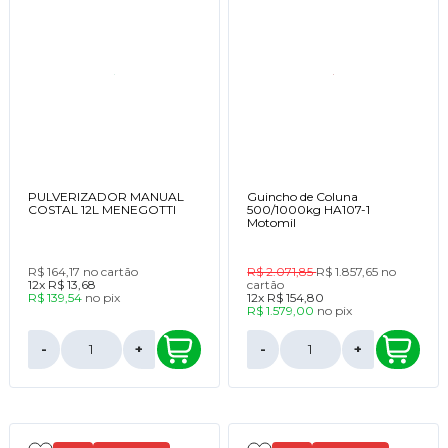
PULVERIZADOR MANUAL
Guincho de Coluna
COSTAL 12L MENEGOTTI
500/1000kg HA107-1
Motomil
R$ 164,17
no cartão
R$ 2.071,85
R$ 1.857,65
no
12x
R$ 13,68
cartão
R$ 139,54
no
pix
12x
R$ 154,80
R$ 1.579,00
no
pix
-
+
-
+