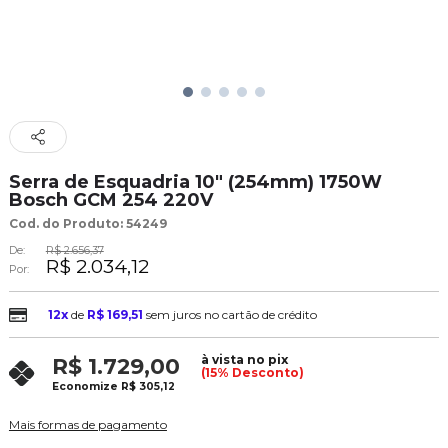
Serra de Esquadria 10" (254mm) 1750W
Bosch GCM 254 220V
Cod. do Produto: 54249
De:
R$ 2.656,37
R$ 2.034,12
Por:
12x
de
R$ 169,51
sem juros no cartão de crédito
à vista no pix
R$ 1.729,00
(15% Desconto)
Economize
R$ 305,12
Mais formas de pagamento