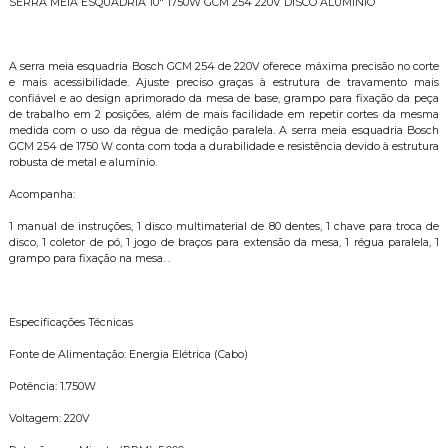
SERRA MEIA ESQUADRIA 10" 1750W GCM 254 220V DISCO ALUMINIO
A serra meia esquadria Bosch GCM 254 de 220V oferece máxima precisão no corte
e mais acessibilidade. Ajuste preciso graças à estrutura de travamento mais
confiável e ao design aprimorado da mesa de base, grampo para fixação da peça
de trabalho em 2 posições, além de mais facilidade em repetir cortes da mesma
medida com o uso da régua de medição paralela. A serra meia esquadria Bosch
GCM 254 de 1750 W conta com toda a durabilidade e resistência devido à estrutura
robusta de metal e alumínio.
Acompanha:
1 manual de instruções, 1 disco multimaterial de 80 dentes, 1 chave para troca de
disco, 1 coletor de pó, 1 jogo de braços para extensão da mesa, 1 régua paralela, 1
grampo para fixação na mesa. .
Especificações Técnicas
Fonte de Alimentação: Energia Elétrica (Cabo)
Potência: 1.750W
Voltagem: 220V