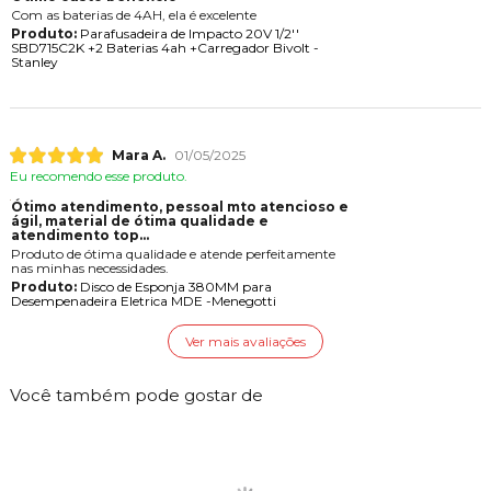
Com as baterias de 4AH, ela é excelente
Produto:
Parafusadeira de Impacto 20V 1/2''
SBD715C2K +2 Baterias 4ah +Carregador Bivolt -
Stanley
Mara A.
01/05/2025
Eu recomendo esse produto.
Ótimo atendimento, pessoal mto atencioso e
gil, material de ótima qualidade e
atendimento top...
Produto de ótima qualidade e atende perfeitamente
nas minhas necessidades.
Produto:
Disco de Esponja 380MM para
Desempenadeira Eletrica MDE -Menegotti
Ver mais avaliações
Você também pode gostar de