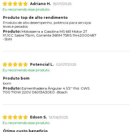
Adriano H.
15/07/2025
Eu recomendo esse produto.
Produto top de alto rendimento
Produto de alto desempenho, potência para serviços
leves e pesados.
Produto:
Motosserra a Gasolina MS 661 Motor 2T
91,1CC Sabre 75cm, Corrente 36RM 75RS 11442000487
-Stihl
Potencial L.
02/07/2025
Eu recomendo esse produto.
Produto bom
bom
Produto:
Esmerilhadeira Ângular 4.1/2'' Pol. GWS
700 710W 220V 06013A30E0 -Bosch
Edson S.
12/06/2025
Eu recomendo esse produto.
Ótimo custo beneficio