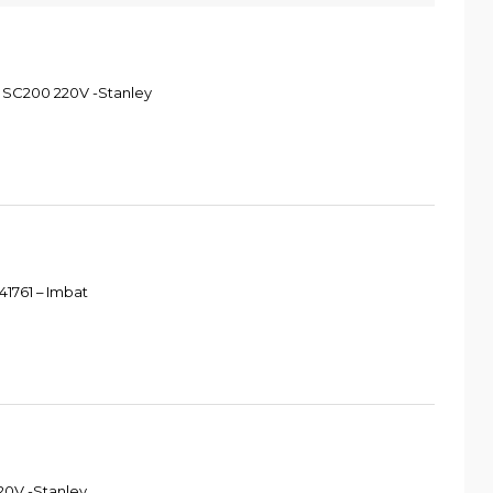
 SC200 220V -Stanley
1761 – Imbat
20V -Stanley