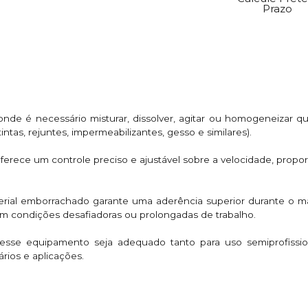
Prazo
de é necessário misturar, dissolver, agitar ou homogeneizar qu
ntas, rejuntes, impermeabilizantes, gesso e similares).
oferece um controle preciso e ajustável sobre a velocidade, prop
erial emborrachado garante uma aderência superior durante o 
m condições desafiadoras ou prolongadas de trabalho.
 esse equipamento seja adequado tanto para uso semiprofission
ios e aplicações.