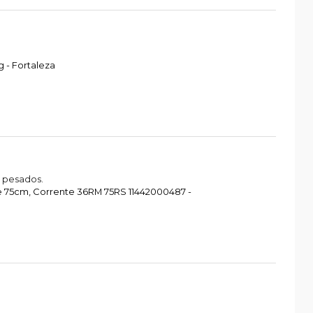
 - Fortaleza
 pesados.
re 75cm, Corrente 36RM 75RS 11442000487 -