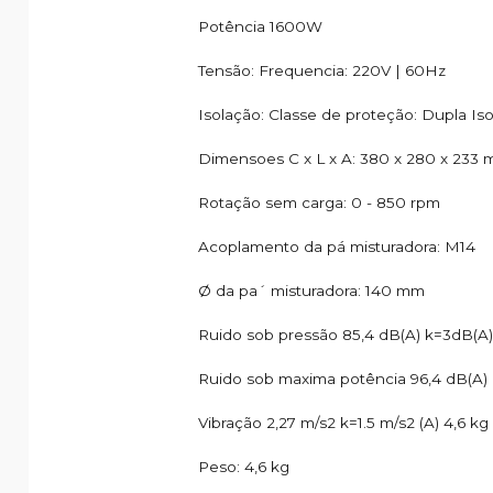
Potência 1600W
Tensão: Frequencia: 220V | 60Hz
Isolação: Classe de proteção: Dupla Iso
Dimensoes C x L x A: 380 x 280 x 233
Rotação sem carga: 0 - 850 rpm
Acoplamento da pá misturadora: M14
Ø da pa´ misturadora: 140 mm
Ruido sob pressão 85,4 dB(A) k=3dB(A)
Ruido sob maxima potência 96,4 dB(A)
Vibração 2,27 m/s2 k=1.5 m/s2 (A) 4,6 kg
Peso: 4,6 kg