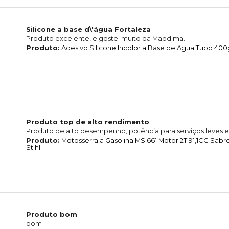
Silicone a base d\'água Fortaleza
Produto excelente, e gostei muito da Maqdima.
Produto:
Adesivo Silicone Incolor a Base de Agua Tubo 400g
Produto top de alto rendimento
Produto de alto desempenho, potência para serviços leves e
Produto:
Motosserra a Gasolina MS 661 Motor 2T 91,1CC Sab
Stihl
Produto bom
bom