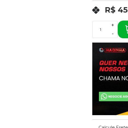
R$ 45
+
-
Calcule Frete