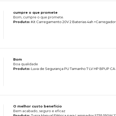
cumpre o que promete
Bom, cumpre o que promete.
Produto:
Kit Carregamento 20V 2 Baterias 4ah +Carregador
Bom
Boa qualidade
Produto:
Luva de Segurança PU Tamanho 7 LV HP BPUP CA 4
O melhor custo benefício
Bem acabado, seguro e eficaz
Produto:
Tupia Manual Elétrica para Laminados ST55 550W 2