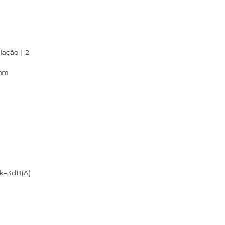
lação | 2
 mm
 k=3dB(A)