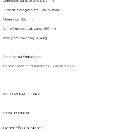
Dimensões da base: 240 x 170mm
Curso de elevação hidráulica: 360mm
Altura total: 860mm
Comprimento da alavanca: 600mm
Peso (com alavanca): 26,4 kg
Conteúdo da Embalagem:
1 Macaco Moleiro 30 Toneladas Hidráulico MTM
Ref.: BOVENAU-31100RP
Marca.: BOVENAU
Descrição da Marca