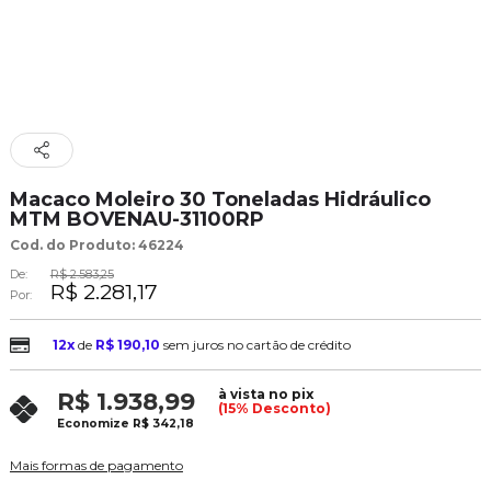
Macaco Moleiro 30 Toneladas Hidráulico
MTM BOVENAU-31100RP
Cod. do Produto: 46224
De:
R$ 2.583,25
R$ 2.281,17
Por:
12x
de
R$ 190,10
sem juros no cartão de crédito
à vista no pix
R$ 1.938,99
(15% Desconto)
Economize
R$ 342,18
Mais formas de pagamento