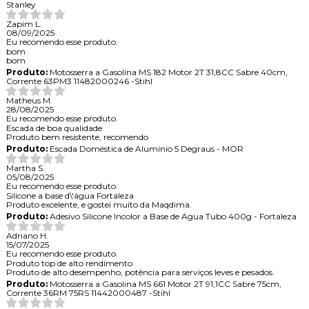
Stanley
Zapim L.
08/09/2025
Eu recomendo esse produto.
bom
bom
Produto:
Motosserra a Gasolina MS 182 Motor 2T 31,8CC Sabre 40cm,
Corrente 63PM3 11482000246 -Stihl
Matheus M.
28/08/2025
Eu recomendo esse produto.
Escada de boa qualidade
Produto bem resistente, recomendo
Produto:
Escada Doméstica de Alumínio 5 Degraus - MOR
Martha S.
05/08/2025
Eu recomendo esse produto.
Silicone a base d\'água Fortaleza
Produto excelente, e gostei muito da Maqdima.
Produto:
Adesivo Silicone Incolor a Base de Agua Tubo 400g - Fortaleza
Adriano H.
15/07/2025
Eu recomendo esse produto.
Produto top de alto rendimento
Produto de alto desempenho, potência para serviços leves e pesados.
Produto:
Motosserra a Gasolina MS 661 Motor 2T 91,1CC Sabre 75cm,
Corrente 36RM 75RS 11442000487 -Stihl