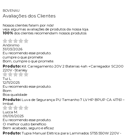
BOVENAU
Avaliações dos Clientes
Nossos clientes falam por nós!
veja algumas avaliações de produtos da nossa loja.
100%
dos clientes recomendam nossos produtos
Anônimo
31/03/2026
Eu recomendo esse produto.
cumpre o que promete
Bom, cumpre o que promete.
Produto:
Kit Carregamento 20V 2 Baterias 4ah +Carregador SC200
220V -Stanley
Tui L.
12/11/2025
Eu recomendo esse produto.
Bom
Boa qualidade
Produto:
Luva de Segurança PU Tamanho 7 LV HP BPUP CA 41761 –
Imbat
Lucca M.
09/09/2025
Eu recomendo esse produto.
O melhor custo benefício
Bem acabado, seguro e eficaz
Produto:
Tupia Manual Elétrica para Laminados ST55 550W 220V -