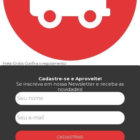
Frete Grátis
Confira o regulamento
P
Cadastre-se e Aproveite!
Se inscreva em nossa Newsletter e receba as
novidades!
CADASTRAR