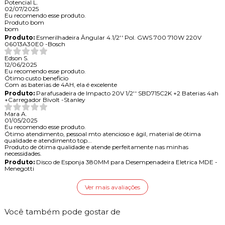
Potencial L.
02/07/2025
Eu recomendo esse produto.
Produto bom
bom
Produto:
Esmerilhadeira Ângular 4.1/2'' Pol. GWS 700 710W 220V
06013A30E0 -Bosch
Edson S.
12/06/2025
Eu recomendo esse produto.
Ótimo custo beneficio
Com as baterias de 4AH, ela é excelente
Produto:
Parafusadeira de Impacto 20V 1/2'' SBD715C2K +2 Baterias 4ah
+Carregador Bivolt -Stanley
Mara A.
01/05/2025
Eu recomendo esse produto.
Ótimo atendimento, pessoal mto atencioso e ágil, material de ótima
qualidade e atendimento top...
Produto de ótima qualidade e atende perfeitamente nas minhas
necessidades.
Produto:
Disco de Esponja 380MM para Desempenadeira Eletrica MDE -
Menegotti
Ver mais avaliações
Você também pode gostar de