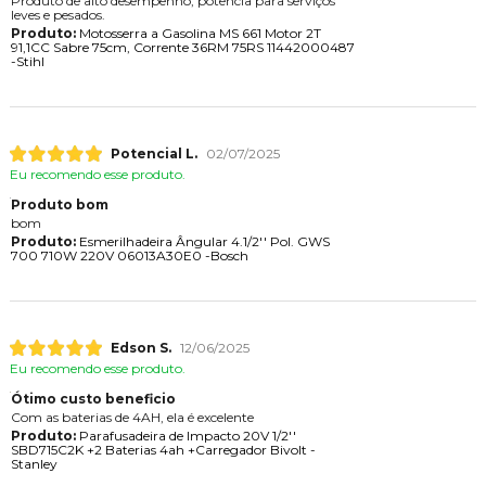
Produto de alto desempenho, potência para serviços
leves e pesados.
Produto:
Motosserra a Gasolina MS 661 Motor 2T
91,1CC Sabre 75cm, Corrente 36RM 75RS 11442000487
-Stihl
Potencial L.
02/07/2025
Eu recomendo esse produto.
Produto bom
bom
Produto:
Esmerilhadeira Ângular 4.1/2'' Pol. GWS
700 710W 220V 06013A30E0 -Bosch
Edson S.
12/06/2025
Eu recomendo esse produto.
Ótimo custo beneficio
Com as baterias de 4AH, ela é excelente
Produto:
Parafusadeira de Impacto 20V 1/2''
SBD715C2K +2 Baterias 4ah +Carregador Bivolt -
Stanley