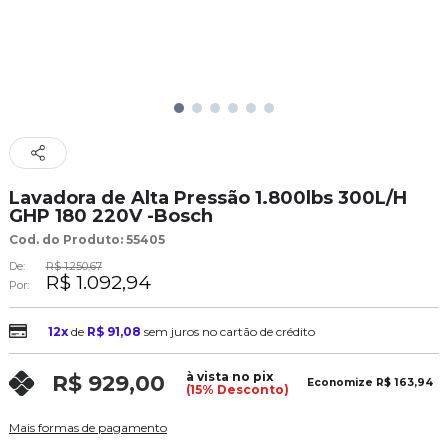
Lavadora de Alta Pressão 1.800lbs 300L/H
GHP 180 220V -Bosch
Cod. do Produto: 55405
De:
R$ 1.250,67
R$ 1.092,94
Por:
12x
de
R$ 91,08
sem juros no cartão de crédito
à vista no pix
R$ 929,00
Economize
R$ 163,94
(15% Desconto)
Mais formas de pagamento