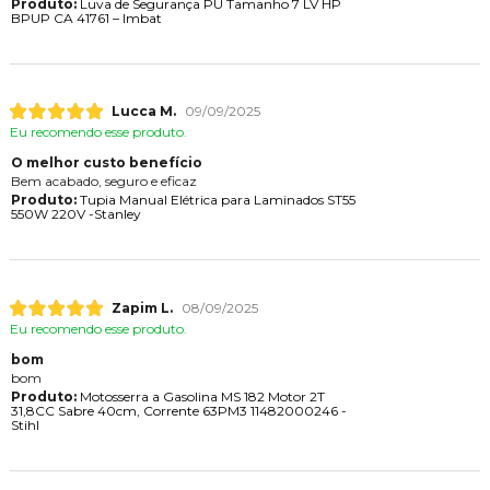
Produto:
Luva de Segurança PU Tamanho 7 LV HP
BPUP CA 41761 – Imbat
Lucca M.
09/09/2025
Eu recomendo esse produto.
O melhor custo benefício
Bem acabado, seguro e eficaz
Produto:
Tupia Manual Elétrica para Laminados ST55
550W 220V -Stanley
Zapim L.
08/09/2025
Eu recomendo esse produto.
bom
bom
Produto:
Motosserra a Gasolina MS 182 Motor 2T
31,8CC Sabre 40cm, Corrente 63PM3 11482000246 -
Stihl