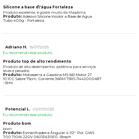
Silicone a base d\'água Fortaleza
Produto excelente, e gostei muito da Maqdima.
Produto:
Adesivo Silicone Incolor a Base de Agua
Tubo 400g - Fortaleza
Adriano H.
15/07/2025
Eu recomendo esse produto.
Produto top de alto rendimento
Produto de alto desempenho, potência para serviços
leves e pesados.
Produto:
Motosserra a Gasolina MS 661 Motor 2T
91,1CC Sabre 75cm, Corrente 36RM 75RS 11442000487
-Stihl
Potencial L.
02/07/2025
Eu recomendo esse produto.
Produto bom
bom
Produto:
Esmerilhadeira Ângular 4.1/2'' Pol. GWS
700 710W 220V 06013A30E0 -Bosch