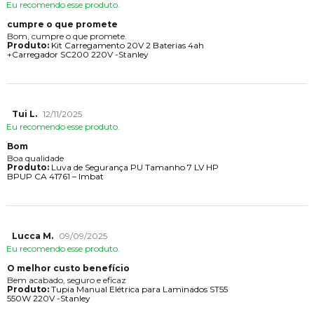
Eu recomendo esse produto.
cumpre o que promete
Bom, cumpre o que promete.
Produto:
Kit Carregamento 20V 2 Baterias 4ah
+Carregador SC200 220V -Stanley
Tui L.
12/11/2025
Eu recomendo esse produto.
Bom
Boa qualidade
Produto:
Luva de Segurança PU Tamanho 7 LV HP
BPUP CA 41761 – Imbat
Lucca M.
09/09/2025
Eu recomendo esse produto.
O melhor custo benefício
Bem acabado, seguro e eficaz
Produto:
Tupia Manual Elétrica para Laminados ST55
550W 220V -Stanley