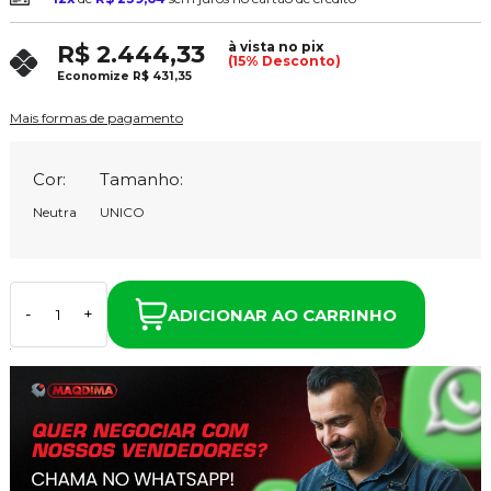
à vista no pix
R$ 2.444,33
(15% Desconto)
Economize
R$ 431,35
Mais formas de pagamento
Cor:
Tamanho:
Neutra
UNICO
ADICIONAR AO CARRINHO
-
+