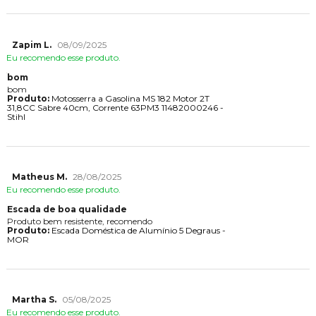
Zapim L.
08/09/2025
Eu recomendo esse produto.
bom
bom
Produto:
Motosserra a Gasolina MS 182 Motor 2T
31,8CC Sabre 40cm, Corrente 63PM3 11482000246 -
Stihl
Matheus M.
28/08/2025
Eu recomendo esse produto.
Escada de boa qualidade
Produto bem resistente, recomendo
Produto:
Escada Doméstica de Alumínio 5 Degraus -
MOR
Martha S.
05/08/2025
Eu recomendo esse produto.