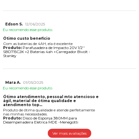
Edson S.
12/06/2025
Eu recomendo esse produto.
Ótimo custo beneficio
Com as baterias de 4AH, ela é excelente
Produto:
Parafusadeira de Impacto 20V 1/2''
SBD715C2K +2 Baterias 4ah +Carregador Bivolt -
Stanley
Mara A.
01/05/2025
Eu recomendo esse produto.
Ótimo atendimento, pessoal mto atencioso e
gil, material de ótima qualidade e
atendimento top...
Produto de ótima qualidade e atende perfeitamente
nas minhas necessidades.
Produto:
Disco de Esponja 380MM para
Desempenadeira Eletrica MDE -Menegotti
Ver mais avaliações