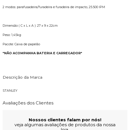
2 modos: parafusadeira/furadeira e furadeira de impacto, 25.500 IPM
Dimensão ( C x L x A ): 27 x 9 x 22cm
Peso: 1,45kg
Pacote: Caixa de papelão
*NÃO ACOMPANHA BATERIA E CARREGADOR*
Descrição da Marca
STANLEY
Avaliações dos Clientes
Nossos clientes falam por nós!
veja algumas avaliações de produtos da nossa
loja.