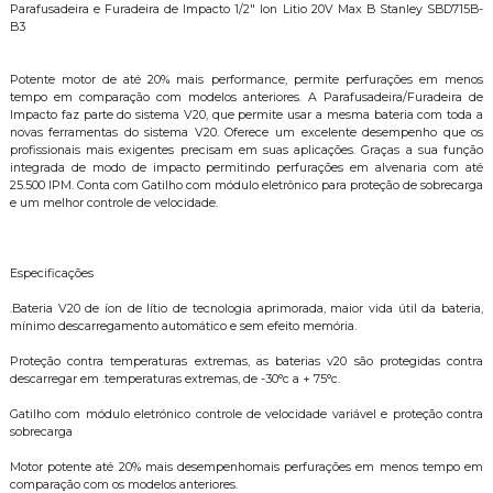
Parafusadeira e Furadeira de Impacto 1/2" Ion Litio 20V Max B Stanley SBD715B-
B3
Potente motor de até 20% mais performance, permite perfurações em menos
tempo em comparação com modelos anteriores. A Parafusadeira/Furadeira de
Impacto faz parte do sistema V20, que permite usar a mesma bateria com toda a
novas ferramentas do sistema V20. Oferece um excelente desempenho que os
profissionais mais exigentes precisam em suas aplicações. Graças a sua função
integrada de modo de impacto permitindo perfurações em alvenaria com até
25.500 IPM. Conta com Gatilho com módulo eletrônico para proteção de sobrecarga
e um melhor controle de velocidade.
Especificações
.Bateria V20 de íon de lítio de tecnologia aprimorada, maior vida útil da bateria,
mínimo descarregamento automático e sem efeito memória.
Proteção contra temperaturas extremas, as baterias v20 são protegidas contra
descarregar em .temperaturas extremas, de -30°c a + 75°c.
Gatilho com módulo eletrónico controle de velocidade variável e proteção contra
sobrecarga
Motor potente até 20% mais desempenhomais perfurações em menos tempo em
comparação com os modelos anteriores.