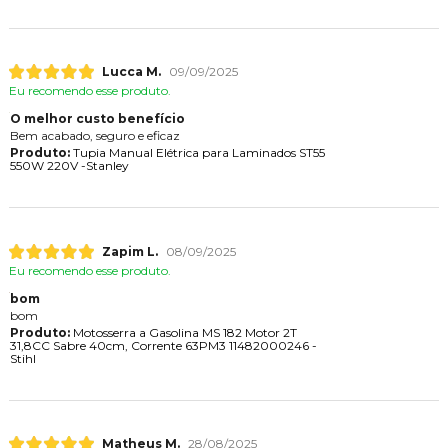
Lucca M.
09/09/2025
Eu recomendo esse produto.
O melhor custo benefício
Bem acabado, seguro e eficaz
Produto:
Tupia Manual Elétrica para Laminados ST55
550W 220V -Stanley
Zapim L.
08/09/2025
Eu recomendo esse produto.
bom
bom
Produto:
Motosserra a Gasolina MS 182 Motor 2T
31,8CC Sabre 40cm, Corrente 63PM3 11482000246 -
Stihl
Matheus M.
28/08/2025