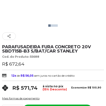
PARAFUSADEIRA FURA CONCRETO 20V
SBD715B-B3 S/BAT/CAR STANLEY
Cod. do Produto: 55688
R$ 672,64
12x
de
R$ 56,05
sem juros no cartão de crédito
à vista no pix
R$ 571,74
Economize
R$ 100,90
(15% Desconto)
Mais formas de pagamento