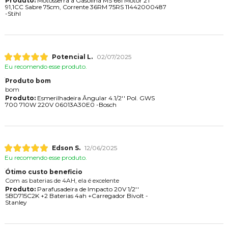
Produto:
Motosserra a Gasolina MS 661 Motor 2T
91,1CC Sabre 75cm, Corrente 36RM 75RS 11442000487
-Stihl
Potencial L.
02/07/2025
Eu recomendo esse produto.
Produto bom
bom
Produto:
Esmerilhadeira Ângular 4.1/2'' Pol. GWS
700 710W 220V 06013A30E0 -Bosch
Edson S.
12/06/2025
Eu recomendo esse produto.
Ótimo custo beneficio
Com as baterias de 4AH, ela é excelente
Produto:
Parafusadeira de Impacto 20V 1/2''
SBD715C2K +2 Baterias 4ah +Carregador Bivolt -
Stanley