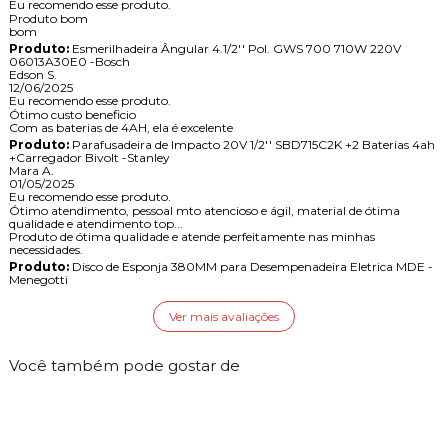
Eu recomendo esse produto.
Produto bom
bom
Produto:
Esmerilhadeira Ângular 4.1/2'' Pol. GWS 700 710W 220V
06013A30E0 -Bosch
Edson S.
12/06/2025
Eu recomendo esse produto.
Ótimo custo beneficio
Com as baterias de 4AH, ela é excelente
Produto:
Parafusadeira de Impacto 20V 1/2'' SBD715C2K +2 Baterias 4ah
+Carregador Bivolt -Stanley
Mara A.
01/05/2025
Eu recomendo esse produto.
Ótimo atendimento, pessoal mto atencioso e ágil, material de ótima
qualidade e atendimento top...
Produto de ótima qualidade e atende perfeitamente nas minhas
necessidades.
Produto:
Disco de Esponja 380MM para Desempenadeira Eletrica MDE -
Menegotti
Ver mais avaliações
Você também pode gostar de