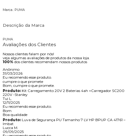
Marca.: PUMA
Descrição da Marca
PUMA
Avaliações dos Clientes
Nossos clientes falam por nós!
veja algumas avaliações de produtos da nossa loja.
100%
dos clientes recomendam nossos produtos
Anônimo
31/03/2026
Eu recomendo esse produto.
cumpre o que promete
Bom, cumpre o que promete.
Produto:
Kit Carregamento 20V 2 Baterias 4ah +Carregador SC200
220V -Stanley
Tui L.
12/11/2025
Eu recomendo esse produto.
Bom
Boa qualidade
Produto:
Luva de Segurança PU Tamanho 7 LV HP BPUP CA 41761 –
Imbat
Lucca M.
09/09/2025
Eu recomendo esse produto.