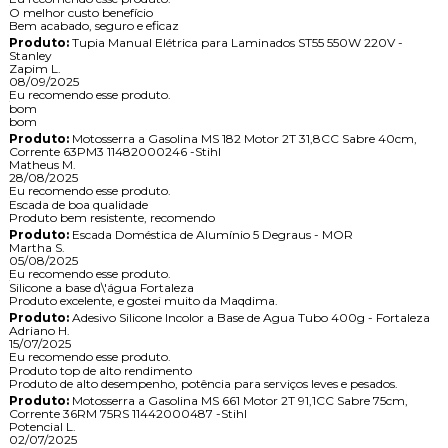
O melhor custo benefício
Bem acabado, seguro e eficaz
Produto:
Tupia Manual Elétrica para Laminados ST55 550W 220V -
Stanley
Zapim L.
08/09/2025
Eu recomendo esse produto.
bom
bom
Produto:
Motosserra a Gasolina MS 182 Motor 2T 31,8CC Sabre 40cm,
Corrente 63PM3 11482000246 -Stihl
Matheus M.
28/08/2025
Eu recomendo esse produto.
Escada de boa qualidade
Produto bem resistente, recomendo
Produto:
Escada Doméstica de Alumínio 5 Degraus - MOR
Martha S.
05/08/2025
Eu recomendo esse produto.
Silicone a base d\'água Fortaleza
Produto excelente, e gostei muito da Maqdima.
Produto:
Adesivo Silicone Incolor a Base de Agua Tubo 400g - Fortaleza
Adriano H.
15/07/2025
Eu recomendo esse produto.
Produto top de alto rendimento
Produto de alto desempenho, potência para serviços leves e pesados.
Produto:
Motosserra a Gasolina MS 661 Motor 2T 91,1CC Sabre 75cm,
Corrente 36RM 75RS 11442000487 -Stihl
Potencial L.
02/07/2025