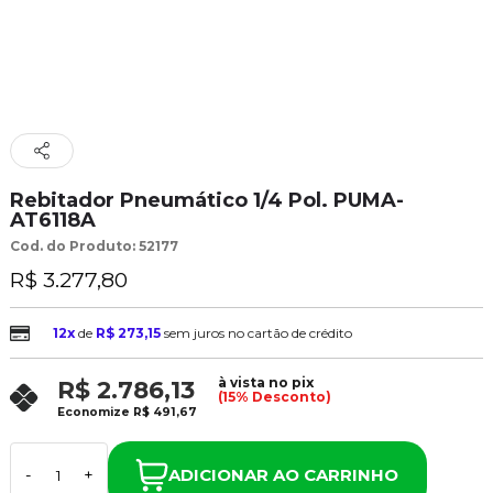
Rebitador Pneumático 1/4 Pol. PUMA-
AT6118A
Cod. do Produto: 52177
R$ 3.277,80
12x
de
R$ 273,15
sem juros no cartão de crédito
à vista no pix
R$ 2.786,13
(15% Desconto)
Economize
R$ 491,67
ADICIONAR AO CARRINHO
-
+