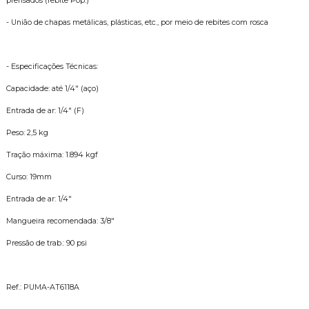
prensados (rebite Pop.)
- União de chapas metálicas, plásticas, etc., por meio de rebites com rosca
- Especificações Técnicas:
Capacidade: até 1/4" (aço)
Entrada de ar: 1/4" (F)
Peso: 2,5 kg
Tração máxima: 1.894 kgf
Curso: 19mm
Entrada de ar: 1/4"
Mangueira recomendada: 3/8"
Pressão de trab.: 90 psi
Ref.: PUMA-AT6118A