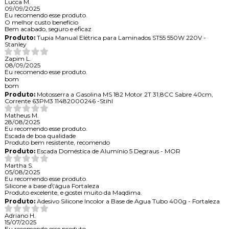
Lucca M.
09/09/2025
Eu recomendo esse produto.
O melhor custo benefício
Bem acabado, seguro e eficaz
Produto:
Tupia Manual Elétrica para Laminados ST55 550W 220V -
Stanley
Zapim L.
08/09/2025
Eu recomendo esse produto.
bom
bom
Produto:
Motosserra a Gasolina MS 182 Motor 2T 31,8CC Sabre 40cm,
Corrente 63PM3 11482000246 -Stihl
Matheus M.
28/08/2025
Eu recomendo esse produto.
Escada de boa qualidade
Produto bem resistente, recomendo
Produto:
Escada Doméstica de Alumínio 5 Degraus - MOR
Martha S.
05/08/2025
Eu recomendo esse produto.
Silicone a base d\'água Fortaleza
Produto excelente, e gostei muito da Maqdima.
Produto:
Adesivo Silicone Incolor a Base de Agua Tubo 400g - Fortaleza
Adriano H.
15/07/2025
Eu recomendo esse produto.