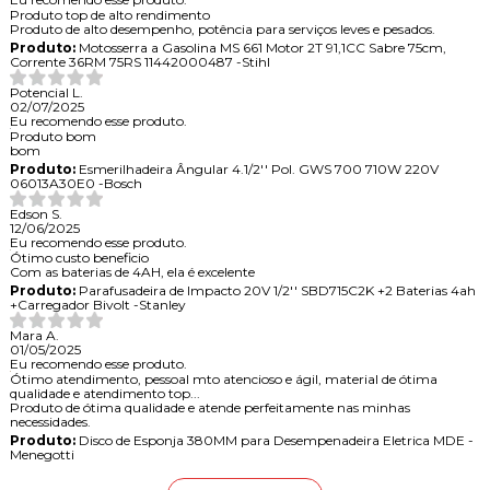
Produto top de alto rendimento
Produto de alto desempenho, potência para serviços leves e pesados.
Produto:
Motosserra a Gasolina MS 661 Motor 2T 91,1CC Sabre 75cm,
Corrente 36RM 75RS 11442000487 -Stihl
Potencial L.
02/07/2025
Eu recomendo esse produto.
Produto bom
bom
Produto:
Esmerilhadeira Ângular 4.1/2'' Pol. GWS 700 710W 220V
06013A30E0 -Bosch
Edson S.
12/06/2025
Eu recomendo esse produto.
Ótimo custo beneficio
Com as baterias de 4AH, ela é excelente
Produto:
Parafusadeira de Impacto 20V 1/2'' SBD715C2K +2 Baterias 4ah
+Carregador Bivolt -Stanley
Mara A.
01/05/2025
Eu recomendo esse produto.
Ótimo atendimento, pessoal mto atencioso e ágil, material de ótima
qualidade e atendimento top...
Produto de ótima qualidade e atende perfeitamente nas minhas
necessidades.
Produto:
Disco de Esponja 380MM para Desempenadeira Eletrica MDE -
Menegotti