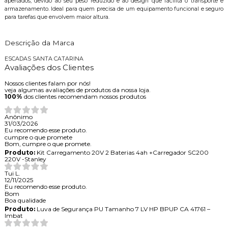
apertados, devido ao seu peso reduzido e ao design que facilita o transporte e
armazenamento. Ideal para quem precisa de um equipamento funcional e seguro
para tarefas que envolvem maior altura.
Descrição da Marca
ESCADAS SANTA CATARINA
Avaliações dos Clientes
Nossos clientes falam por nós!
veja algumas avaliações de produtos da nossa loja.
100%
dos clientes recomendam nossos produtos
Anônimo
31/03/2026
Eu recomendo esse produto.
cumpre o que promete
Bom, cumpre o que promete.
Produto:
Kit Carregamento 20V 2 Baterias 4ah +Carregador SC200
220V -Stanley
Tui L.
12/11/2025
Eu recomendo esse produto.
Bom
Boa qualidade
Produto:
Luva de Segurança PU Tamanho 7 LV HP BPUP CA 41761 –
Imbat