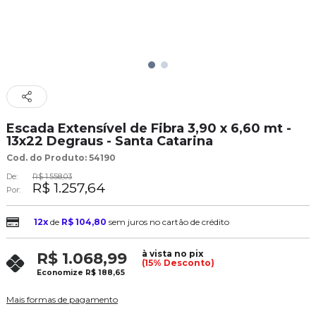
Escada Extensível de Fibra 3,90 x 6,60 mt -
13x22 Degraus - Santa Catarina
Cod. do Produto: 54190
De:
R$ 1.558,03
R$ 1.257,64
Por:
12x
de
R$ 104,80
sem juros no cartão de crédito
à vista no pix
R$ 1.068,99
(15% Desconto)
Economize
R$ 188,65
Mais formas de pagamento