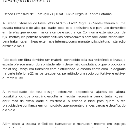
Descrição do Produto
Escada Extensível de Fibra 3,90 x 6,60 mt - 13x22 Degraus - Santa Catarina
A Escada Extensível de Fibra 3,90 x 6,60 m - 13x22 Degraus - Santa Catarina é uma
escada robusta e de alta qualidade, ideal para profissionais e para uso doméstico
em tarefas que exigem maior alcance e segurança. Com uma extensão total de
6,60 metros, ela permite alcançar alturas consideráveis com facilidade, sendo ideal
para trabalhos em áreas externas e internas, como manutenção, pintura, instalação
elétrica e mais.
Fabricada em fibra de vidro, um material conhecido pela sua resistência e leveza, a
escada oferece maior durabilidade, além de ser não condutiva, o que proporciona
maior segurança em trabalhos com eletricidade. A escada conta com 13 degraus
na parte inferior e 22 na parte superior, permitindo um apoio confortável e estável
durante o uso.
A versatilidade de seu design extensível proporciona ajustes de altura,
possibilitando que o usuário escolha a medida necessária para o trabalho, sem
abrir mão da estabilidade e resistência. A escada é ideal para quem busca
praticidade e confiança em um produto que aguenta grandes cargas e desafios do
dia a dia.
Além disso, a escada é fácil de transportar e manusear, mesmo em espaços