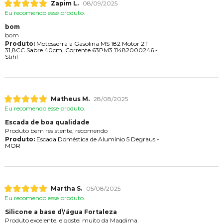
Zapim L.
08/09/2025
Eu recomendo esse produto.
bom
bom
Produto:
Motosserra a Gasolina MS 182 Motor 2T
31,8CC Sabre 40cm, Corrente 63PM3 11482000246 -
Stihl
Matheus M.
28/08/2025
Eu recomendo esse produto.
Escada de boa qualidade
Produto bem resistente, recomendo
Produto:
Escada Doméstica de Alumínio 5 Degraus -
MOR
Martha S.
05/08/2025
Eu recomendo esse produto.
Silicone a base d\'água Fortaleza
Produto excelente, e gostei muito da Maqdima.