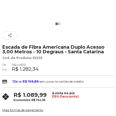
Escada de Fibra Americana Duplo Acesso
3,00 Metros - 10 Degraus - Santa Catarina
Cod. do Produto: 53235
De:
R$ 1.497,11
R$ 1.282,34
Por:
12x
de
R$ 106,86
sem juros no cartão de crédito
à vista no pix
R$ 1.089,99
(15% Desconto)
Economize
R$ 192,35
Mais formas de pagamento