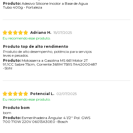
Produto:
Adesivo Silicone Incolor a Base de Agua
Tubo 400g - Fortaleza
Adriano H.
15/07/2025
Eu recomendo esse produto.
Produto top de alto rendimento
Produto de alto desempenho, potência para serviços
leves e pesados.
Produto:
Motosserra a Gasolina MS 661 Motor 2T
91,1CC Sabre 75cm, Corrente 36RM 75RS 11442000487
-Stihl
Potencial L.
02/07/2025
Eu recomendo esse produto.
Produto bom
bom
Produto:
Esmerilhadeira Ângular 4.1/2'' Pol. GWS
700 710W 220V 06013A30E0 -Bosch