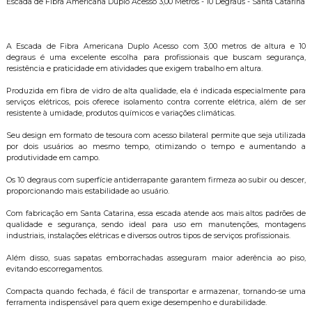
Escada de Fibra Americana Duplo Acesso 3,00 Metros - 10 Degraus - Santa Catarina
A Escada de Fibra Americana Duplo Acesso com 3,00 metros de altura e 10
degraus é uma excelente escolha para profissionais que buscam segurança,
resistência e praticidade em atividades que exigem trabalho em altura.
Produzida em fibra de vidro de alta qualidade, ela é indicada especialmente para
serviços elétricos, pois oferece isolamento contra corrente elétrica, além de ser
resistente à umidade, produtos químicos e variações climáticas.
Seu design em formato de tesoura com acesso bilateral permite que seja utilizada
por dois usuários ao mesmo tempo, otimizando o tempo e aumentando a
produtividade em campo.
Os 10 degraus com superfície antiderrapante garantem firmeza ao subir ou descer,
proporcionando mais estabilidade ao usuário.
Com fabricação em Santa Catarina, essa escada atende aos mais altos padrões de
qualidade e segurança, sendo ideal para uso em manutenções, montagens
industriais, instalações elétricas e diversos outros tipos de serviços profissionais.
Além disso, suas sapatas emborrachadas asseguram maior aderência ao piso,
evitando escorregamentos.
Compacta quando fechada, é fácil de transportar e armazenar, tornando-se uma
ferramenta indispensável para quem exige desempenho e durabilidade.