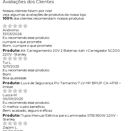
Avaliações dos Clientes
Nossos clientes falam por nós!
veja algumas avaliações de produtos da nossa loja.
100%
dos clientes recomendam nossos produtos
Anônimo
31/03/2026
Eu recomendo esse produto.
cumpre o que promete
Bom, cumpre o que promete.
Produto:
Kit Carregamento 20V 2 Baterias 4ah +Carregador SC200
220V -Stanley
Tui L.
12/11/2025
Eu recomendo esse produto.
Bom
Boa qualidade
Produto:
Luva de Segurança PU Tamanho 7 LV HP BPUP CA 41761 –
Imbat
Lucca M.
09/09/2025
Eu recomendo esse produto.
O melhor custo benefício
Bem acabado, seguro e eficaz
Produto:
Tupia Manual Elétrica para Laminados ST55 550W 220V -
Stanley
Zapim L.