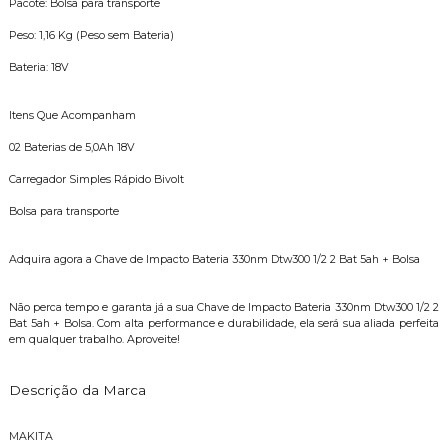
Pacote: Bolsa para transporte
Peso: 1,16 Kg (Peso sem Bateria)
Bateria: 18V
Itens Que Acompanham
02 Baterias de 5,0Ah 18V
Carregador Simples Rápido Bivolt
Bolsa para transporte
Adquira agora a Chave de Impacto Bateria 330nm Dtw300 1/2 2 Bat 5ah + Bolsa
Não perca tempo e garanta já a sua Chave de Impacto Bateria 330nm Dtw300 1/2 2
Bat 5ah + Bolsa. Com alta performance e durabilidade, ela será sua aliada perfeita
em qualquer trabalho. Aproveite!
Descrição da Marca
MAKITA