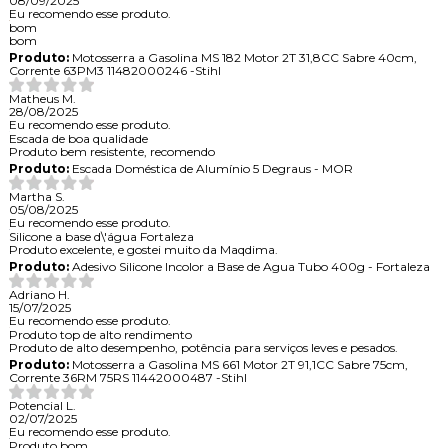
08/09/2025
Eu recomendo esse produto.
bom
bom
Produto:
Motosserra a Gasolina MS 182 Motor 2T 31,8CC Sabre 40cm,
Corrente 63PM3 11482000246 -Stihl
Matheus M.
28/08/2025
Eu recomendo esse produto.
Escada de boa qualidade
Produto bem resistente, recomendo
Produto:
Escada Doméstica de Alumínio 5 Degraus - MOR
Martha S.
05/08/2025
Eu recomendo esse produto.
Silicone a base d\'água Fortaleza
Produto excelente, e gostei muito da Maqdima.
Produto:
Adesivo Silicone Incolor a Base de Agua Tubo 400g - Fortaleza
Adriano H.
15/07/2025
Eu recomendo esse produto.
Produto top de alto rendimento
Produto de alto desempenho, potência para serviços leves e pesados.
Produto:
Motosserra a Gasolina MS 661 Motor 2T 91,1CC Sabre 75cm,
Corrente 36RM 75RS 11442000487 -Stihl
Potencial L.
02/07/2025
Eu recomendo esse produto.
Produto bom