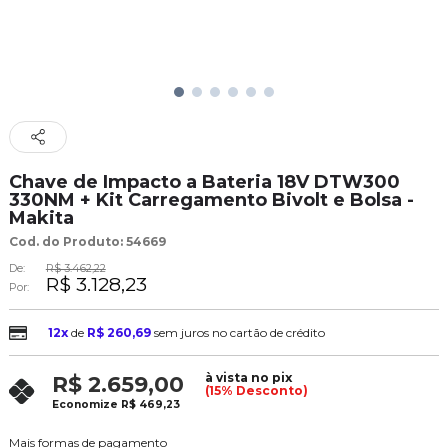
Chave de Impacto a Bateria 18V DTW300
330NM + Kit Carregamento Bivolt e Bolsa -
Makita
Cod. do Produto: 54669
De:
R$ 3.462,22
R$ 3.128,23
Por:
12x
de
R$ 260,69
sem juros no cartão de crédito
à vista no pix
R$ 2.659,00
(15% Desconto)
Economize
R$ 469,23
Mais formas de pagamento