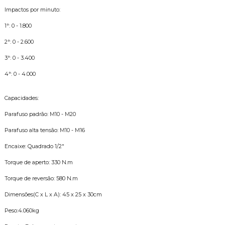
Impactos por minuto:
1ª: 0 - 1.800
2ª: 0 - 2.600
3ª: 0 - 3.400
4ª: 0 - 4.000
Capacidades:
Parafuso padrão: M10 - M20
Parafuso alta tensão: M10 - M16
Encaixe: Quadrado 1/2"
Torque de aperto: 330 N.m
Torque de reversão: 580 N.m
Dimensões(C x L x A): 45 x 25 x 30cm
Peso:4.060kg