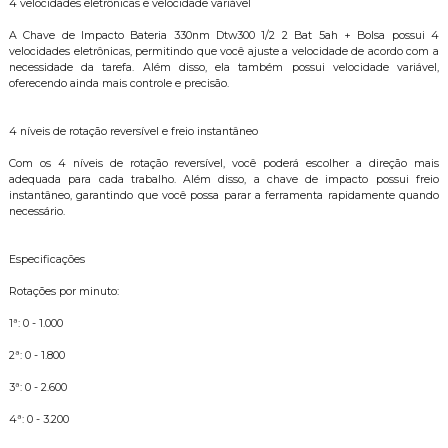
4 velocidades eletrônicas e velocidade variável
A Chave de Impacto Bateria 330nm Dtw300 1/2 2 Bat 5ah + Bolsa possui 4
velocidades eletrônicas, permitindo que você ajuste a velocidade de acordo com a
necessidade da tarefa. Além disso, ela também possui velocidade variável,
oferecendo ainda mais controle e precisão.
4 níveis de rotação reversível e freio instantâneo
Com os 4 níveis de rotação reversível, você poderá escolher a direção mais
adequada para cada trabalho. Além disso, a chave de impacto possui freio
instantâneo, garantindo que você possa parar a ferramenta rapidamente quando
necessário.
Especificações
Rotações por minuto:
1ª: 0 - 1.000
2ª: 0 - 1.800
3ª: 0 - 2.600
4ª: 0 - 3.200