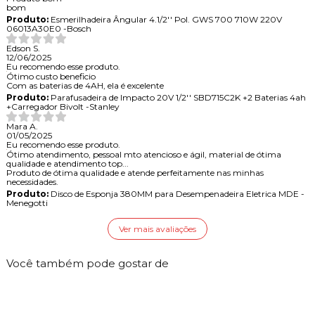
bom
Produto:
Esmerilhadeira Ângular 4.1/2'' Pol. GWS 700 710W 220V
06013A30E0 -Bosch
Edson S.
12/06/2025
Eu recomendo esse produto.
Ótimo custo beneficio
Com as baterias de 4AH, ela é excelente
Produto:
Parafusadeira de Impacto 20V 1/2'' SBD715C2K +2 Baterias 4ah
+Carregador Bivolt -Stanley
Mara A.
01/05/2025
Eu recomendo esse produto.
Ótimo atendimento, pessoal mto atencioso e ágil, material de ótima
qualidade e atendimento top...
Produto de ótima qualidade e atende perfeitamente nas minhas
necessidades.
Produto:
Disco de Esponja 380MM para Desempenadeira Eletrica MDE -
Menegotti
Ver mais avaliações
Você também pode gostar de