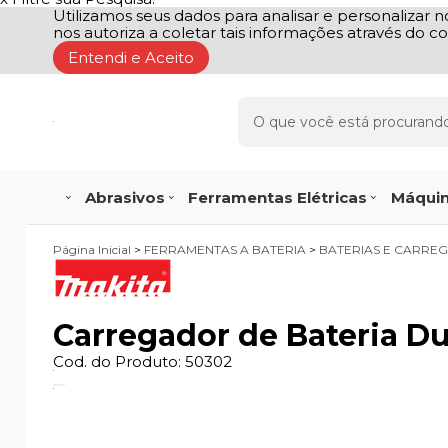
Utilizamos seus dados para analisar e personalizar no
nos autoriza a coletar tais informações através do co
Entendi e Aceito
Abrasivos
Ferramentas Elétricas
Máquin
Página Inicial
>
FERRAMENTAS A BATERIA
>
BATERIAS E CARRE
Carregador de Bateria D
Cod. do Produto: 50302