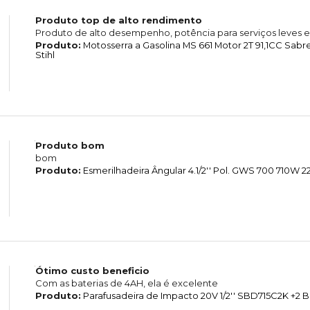
Produto top de alto rendimento
Produto de alto desempenho, potência para serviços leves e
Produto:
Motosserra a Gasolina MS 661 Motor 2T 91,1CC Sab
Stihl
Produto bom
bom
Produto:
Esmerilhadeira Ângular 4.1/2'' Pol. GWS 700 710W
Ótimo custo beneficio
Com as baterias de 4AH, ela é excelente
Produto:
Parafusadeira de Impacto 20V 1/2'' SBD715C2K +2 B