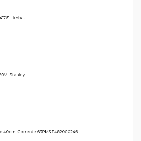
1761 – Imbat
20V -Stanley
re 40cm, Corrente 63PM3 11482000246 -