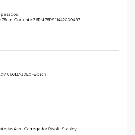
 pesados.
re 75cm, Corrente 36RM 75RS 11442000487 -
 220V 06013A30E0 -Bosch
aterias 4ah +Carregador Bivolt -Stanley