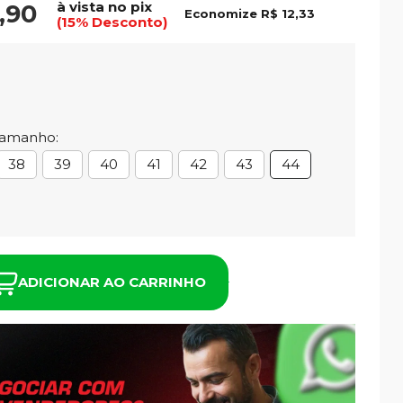
à vista no pix
,90
Economize
R$ 12,33
(15% Desconto)
Tamanho:
38
39
40
41
42
43
44
ADICIONAR AO CARRINHO