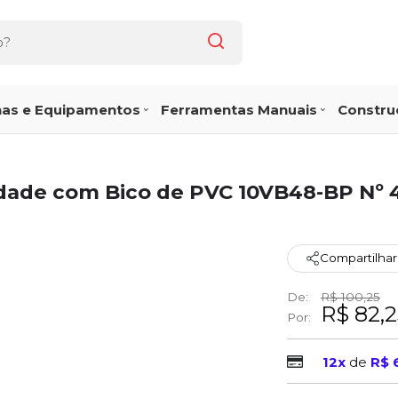
as e Equipamentos
Ferramentas Manuais
Construç
idade com Bico de PVC 10VB48-BP Nº 
Compartilhar
De:
R$ 100,25
R$ 82,
Por:
12x
de
R$ 