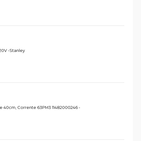
20V -Stanley
re 40cm, Corrente 63PM3 11482000246 -