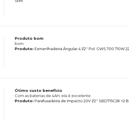
Stihl
Produto bom
bom
Produto:
Esmerilhadeira Ângular 4.1/2'' Pol. GWS 700 710W
Ótimo custo beneficio
Com as baterias de 4AH, ela é excelente
Produto:
Parafusadeira de Impacto 20V 1/2'' SBD715C2K +2 B