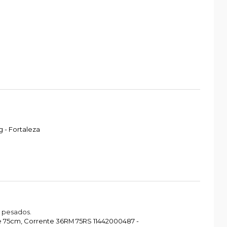
 - Fortaleza
 pesados.
re 75cm, Corrente 36RM 75RS 11442000487 -