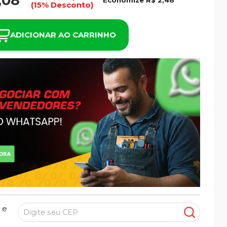
,08
Economize
R$ 2,48
(15% Desconto)
ADICIONAR AO CARRINHO
 e