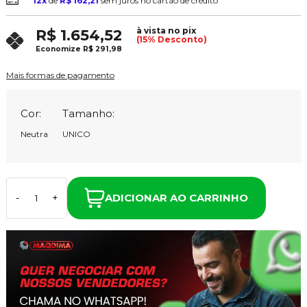
12x
de
R$ 162,21
sem juros no cartão de crédito
à vista no pix
R$ 1.654,52
(15% Desconto)
Economize
R$ 291,98
Mais formas de pagamento
Cor:
Tamanho:
Neutra
UNICO
ADICIONAR AO CARRINHO
-
+