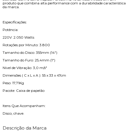
produto que combina alta performance com a durabilidade característica
da marca.
Especificações:
Potência:
220V: 2.050 Watts
Rotações por Minuto: 3.800
Tamanho do Disco: 355mm (14")
Tamanho do Furo: 25,4mm (1")
Nível de Vibração: 3,0 m/s²
Dimensões ( C x L x A ): 55 x 33 x 47cm
Peso: 17,71Kg
Pacote: Caixa de papelão
Itens Que Acompanham:
Disco, chave.
Descrição da Marca