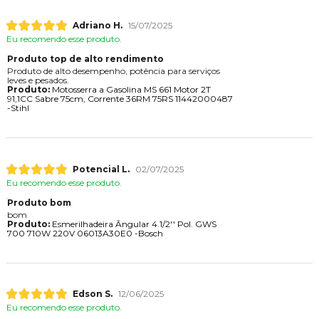
Adriano H.
15/07/2025
Eu recomendo esse produto.
Produto top de alto rendimento
Produto de alto desempenho, potência para serviços
leves e pesados.
Produto:
Motosserra a Gasolina MS 661 Motor 2T
91,1CC Sabre 75cm, Corrente 36RM 75RS 11442000487
-Stihl
Potencial L.
02/07/2025
Eu recomendo esse produto.
Produto bom
bom
Produto:
Esmerilhadeira Ângular 4.1/2'' Pol. GWS
700 710W 220V 06013A30E0 -Bosch
Edson S.
12/06/2025
Eu recomendo esse produto.