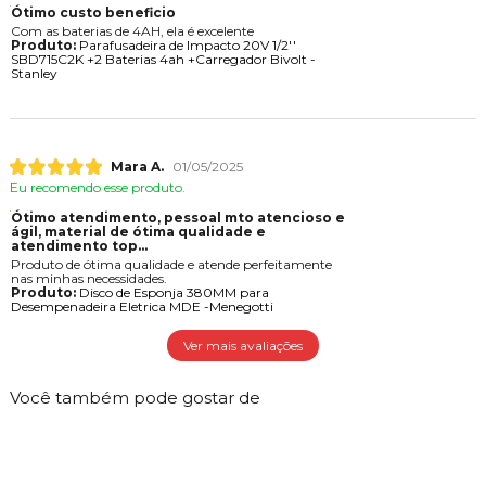
Ótimo custo beneficio
Com as baterias de 4AH, ela é excelente
Produto:
Parafusadeira de Impacto 20V 1/2''
SBD715C2K +2 Baterias 4ah +Carregador Bivolt -
Stanley
Mara A.
01/05/2025
Eu recomendo esse produto.
Ótimo atendimento, pessoal mto atencioso e
gil, material de ótima qualidade e
atendimento top...
Produto de ótima qualidade e atende perfeitamente
nas minhas necessidades.
Produto:
Disco de Esponja 380MM para
Desempenadeira Eletrica MDE -Menegotti
Ver mais avaliações
Você também pode gostar de