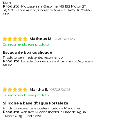
bom
Produto:
Motosserra a Gasolina MS 182 Motor 2T
31,8CC Sabre 40cm, Corrente 63PM3 11482000246 -
Stihl
Matheus M.
28/08/2025
Eu recomendo esse produto.
Escada de boa qualidade
Produto bem resistente, recomendo
Produto:
Escada Doméstica de Alumínio 5 Degraus -
MOR
Martha S.
05/08/2025
Eu recomendo esse produto.
Silicone a base d\'água Fortaleza
Produto excelente, e gostei muito da Maqdima.
Produto:
Adesivo Silicone Incolor a Base de Agua
Tubo 400g - Fortaleza