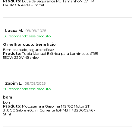
Produto:
Luva de Segurança PU Tamanho 7 LV HP
BPUP CA 41761 – Imbat
Lucca M.
09/09/2025
Eu recomendo esse produto.
O melhor custo benefício
Bem acabado, seguro e eficaz
Produto:
Tupia Manual Elétrica para Laminados ST55
550W 220V -Stanley
Zapim L.
08/09/2025
Eu recomendo esse produto.
bom
bom
Produto:
Motosserra a Gasolina MS 182 Motor 2T
31,8CC Sabre 40cm, Corrente 63PM3 11482000246 -
Stihl