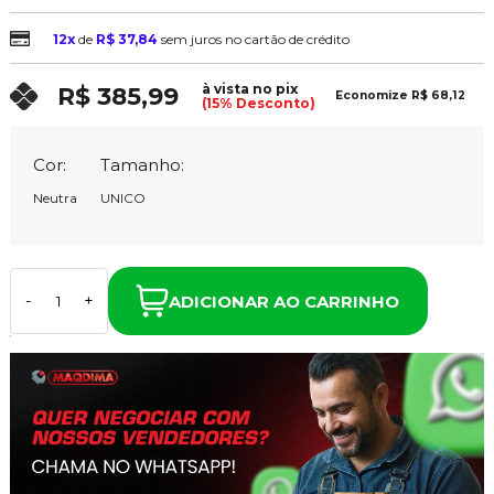
12x
de
R$ 37,84
sem juros no cartão de crédito
à vista no pix
R$ 385,99
Economize
R$ 68,12
(15% Desconto)
Cor:
Tamanho:
Neutra
UNICO
ADICIONAR AO CARRINHO
-
+