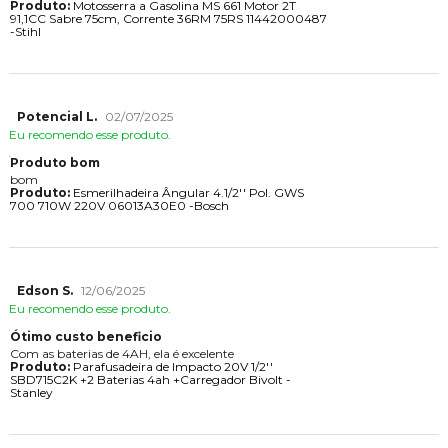
Produto:
Motosserra a Gasolina MS 661 Motor 2T
91,1CC Sabre 75cm, Corrente 36RM 75RS 11442000487
-Stihl
Potencial L.
02/07/2025
Eu recomendo esse produto.
Produto bom
bom
Produto:
Esmerilhadeira Ângular 4.1/2'' Pol. GWS
700 710W 220V 06013A30E0 -Bosch
Edson S.
12/06/2025
Eu recomendo esse produto.
Ótimo custo beneficio
Com as baterias de 4AH, ela é excelente
Produto:
Parafusadeira de Impacto 20V 1/2''
SBD715C2K +2 Baterias 4ah +Carregador Bivolt -
Stanley