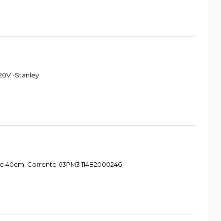
20V -Stanley
re 40cm, Corrente 63PM3 11482000246 -