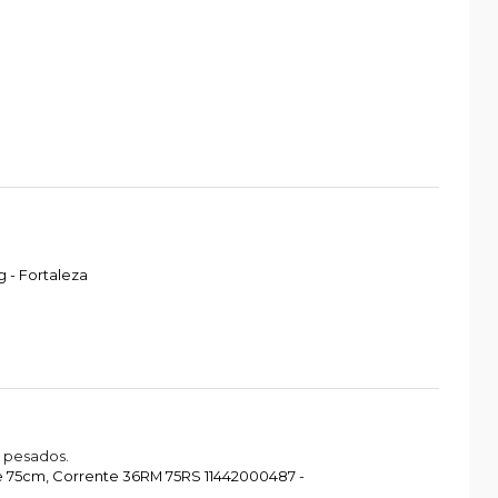
 - Fortaleza
 pesados.
re 75cm, Corrente 36RM 75RS 11442000487 -