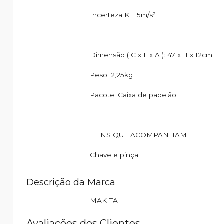
Incerteza K: 1.5m/s²
Dimensão ( C x L x A ): 47 x 11 x 12cm
Peso: 2,25kg
Pacote: Caixa de papelão
ITENS QUE ACOMPANHAM
Chave e pinça.
Descrição da Marca
MAKITA
Avaliações dos Clientes