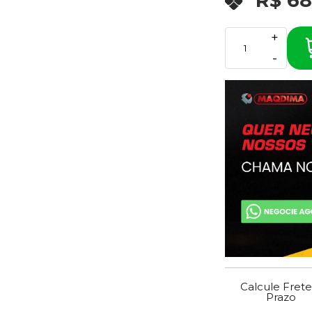
R$ 68
+
-
Calcule Frete
Prazo