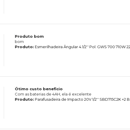
Produto bom
bom
Produto:
Esmerilhadeira Ângular 4.1/2'' Pol. GWS 700 710W
Ótimo custo beneficio
Com as baterias de 4AH, ela é excelente
Produto:
Parafusadeira de Impacto 20V 1/2'' SBD715C2K +2 B