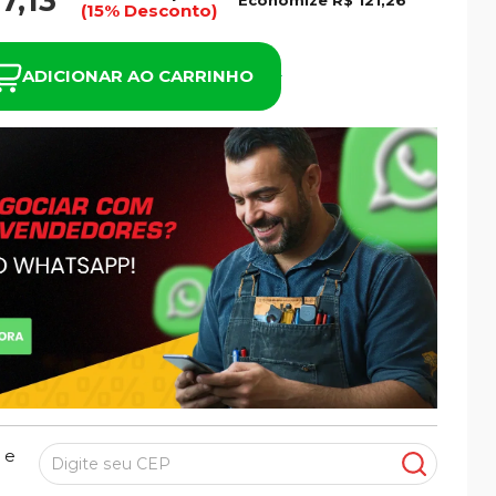
7,13
Economize
R$ 121,26
(15% Desconto)
ADICIONAR AO CARRINHO
 e