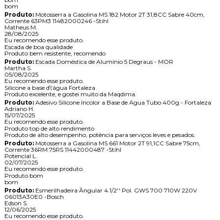
bom
Produto:
Motosserra a Gasolina MS 182 Motor 2T 31,8CC Sabre 40cm,
Corrente 63PM3 11482000246 -Stihl
Matheus M.
28/08/2025
Eu recomendo esse produto.
Escada de boa qualidade
Produto bem resistente, recomendo
Produto:
Escada Doméstica de Alumínio 5 Degraus - MOR
Martha S.
05/08/2025
Eu recomendo esse produto.
Silicone a base d\'água Fortaleza
Produto excelente, e gostei muito da Maqdima.
Produto:
Adesivo Silicone Incolor a Base de Agua Tubo 400g - Fortaleza
Adriano H.
15/07/2025
Eu recomendo esse produto.
Produto top de alto rendimento
Produto de alto desempenho, potência para serviços leves e pesados.
Produto:
Motosserra a Gasolina MS 661 Motor 2T 91,1CC Sabre 75cm,
Corrente 36RM 75RS 11442000487 -Stihl
Potencial L.
02/07/2025
Eu recomendo esse produto.
Produto bom
bom
Produto:
Esmerilhadeira Ângular 4.1/2'' Pol. GWS 700 710W 220V
06013A30E0 -Bosch
Edson S.
12/06/2025
Eu recomendo esse produto.