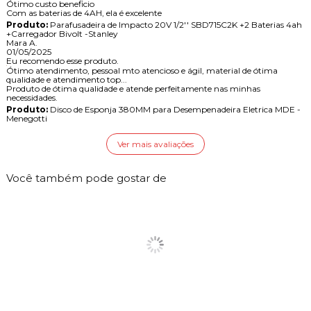
Ótimo custo beneficio
Com as baterias de 4AH, ela é excelente
Produto:
Parafusadeira de Impacto 20V 1/2'' SBD715C2K +2 Baterias 4ah
+Carregador Bivolt -Stanley
Mara A.
01/05/2025
Eu recomendo esse produto.
Ótimo atendimento, pessoal mto atencioso e ágil, material de ótima
qualidade e atendimento top...
Produto de ótima qualidade e atende perfeitamente nas minhas
necessidades.
Produto:
Disco de Esponja 380MM para Desempenadeira Eletrica MDE -
Menegotti
Ver mais avaliações
Você também pode gostar de