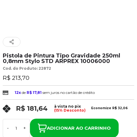
Pistola de Pintura Tipo Gravidade 250ml
0,8mm Stylo STD ARPREX 10006000
Cod. do Produto: 22872
R$ 213,70
12x
de
R$ 17,81
sem juros no cartão de crédito
à vista no pix
R$ 181,64
Economize
R$ 32,06
(15% Desconto)
ADICIONAR AO CARRINHO
-
+