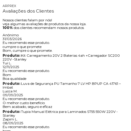
ARPREX
Avaliações dos Clientes
Nossos clientes falam por nós!
veja algumas avaliações de produtos da nossa loja.
100%
dos clientes recomendam nossos produtos
Anônimo
31/03/2026
Eu recomendo esse produto.
cumpre o que promete
Bom, cumpre o que promete.
Produto:
Kit Carregamento 20V 2 Baterias 4ah +Carregador SC200
220V -Stanley
Tui L.
12/11/2025
Eu recomendo esse produto.
Bom
Boa qualidade
Produto:
Luva de Segurança PU Tamanho 7 LV HP BPUP CA 41761 –
Imbat
Lucca M.
09/09/2025
Eu recomendo esse produto.
O melhor custo benefício
Bem acabado, seguro e eficaz
Produto:
Tupia Manual Elétrica para Laminados ST55 550W 220V -
Stanley
Zapim L.
08/09/2025
Eu recomendo esse produto.
bom