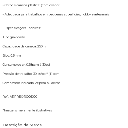
- Corpo e caneca plástica: (com coador)
- Adequada para trabalhos em pequenas superfícies, hobby e artesanais
- Especificações Técnicas:
Tipo gravidade
Capacidade da caneca: 250ml
Bico: 0,8mm
Consumo de ar: 0,28pcm à 30psi
Pressão de trabalho: 30lbs/pol² (1,1pcm)
Compressor indicado: 2,6pcm ou acima
Ref.: ARPREX-10006000
*Imagens meramente ilustrativas
Descrição da Marca