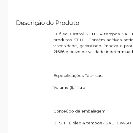
Descrição do Produto
O óleo Castrol STIHL 4 tempos SAE 1
produtos STIHL. Contém aditivos antid
viscosidade, garantindo limpeza e pr
21666 e prazo de validade indetermin
Especificações Técnicas:
Volume (l): 1 litro
Conteúdo da embalagem:
01 STIHL óleo 4 tempos - SAE 10W-30