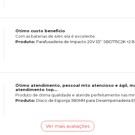
Ótimo custo beneficio
Com as baterias de 4AH, ela é excelente
Produto:
Parafusadeira de Impacto 20V 1/2'' SBD715C2K +2 B
Ótimo atendimento, pessoal mto atencioso e ágil, ma
atendimento top...
Produto de ótima qualidade e atende perfeitamente nas mi
Produto:
Disco de Esponja 380MM para Desempenadeira El
Ver mais avaliações