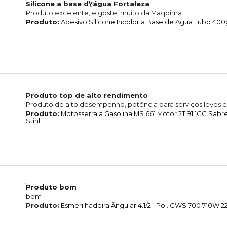
Silicone a base d\'água Fortaleza
Produto excelente, e gostei muito da Maqdima.
Produto:
Adesivo Silicone Incolor a Base de Agua Tubo 400g
Produto top de alto rendimento
Produto de alto desempenho, potência para serviços leves e
Produto:
Motosserra a Gasolina MS 661 Motor 2T 91,1CC Sab
Stihl
Produto bom
bom
Produto:
Esmerilhadeira Ângular 4.1/2'' Pol. GWS 700 710W