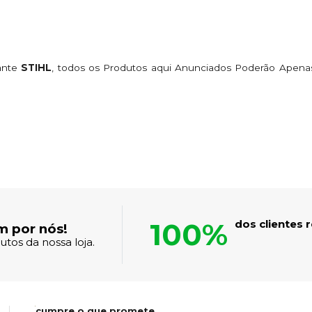
cante
STIHL
, todos os Produtos aqui Anunciados Poderão Apena
100%
dos clientes
m por nós!
tos da nossa loja.
cumpre o que promete