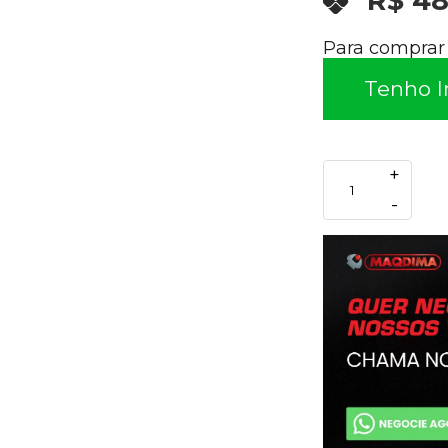
R$ 48
Para comprar 
Tenho I
+
-