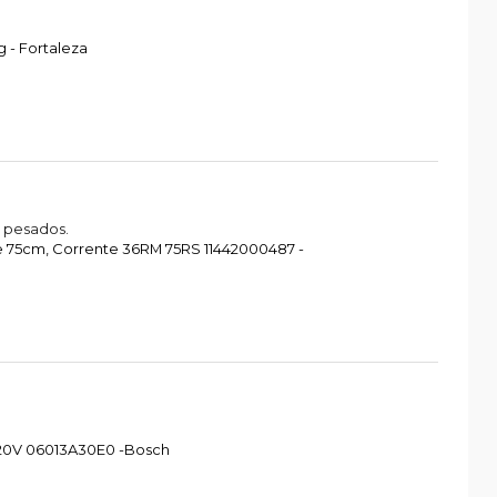
 - Fortaleza
 pesados.
re 75cm, Corrente 36RM 75RS 11442000487 -
 220V 06013A30E0 -Bosch