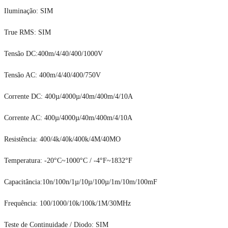
Iluminação: SIM
True RMS: SIM
Tensão DC:400m/4/40/400/1000V
Tensão AC: 400m/4/40/400/750V
Corrente DC: 400µ/4000µ/40m/400m/4/10A
Corrente AC: 400µ/4000µ/40m/400m/4/10A
Resistência: 400/4k/40k/400k/4M/40MO
Temperatura: -20°C~1000°C / -4°F~1832°F
Capacitância:10n/100n/1µ/10µ/100µ/1m/10m/100mF
Frequência: 100/1000/10k/100k/1M/30MHz
Teste de Continuidade / Diodo: SIM