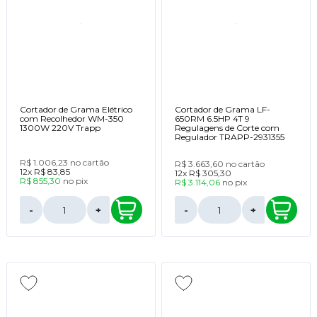
Cortador de Grama Elétrico
Cortador de Grama LF-
com Recolhedor WM-350
650RM 6.5HP 4T 9
1300W 220V Trapp
Regulagens de Corte com
Regulador TRAPP-2931355
R$ 1.006,23
no cartão
R$ 3.663,60
no cartão
12x
R$ 83,85
12x
R$ 305,30
R$ 855,30
no
pix
R$ 3.114,06
no
pix
-
+
-
+