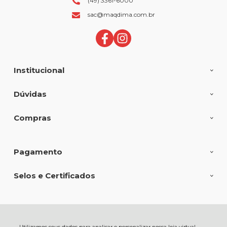
(49) 3361-6000
sac@maqdima.com.br
Institucional
Dúvidas
Compras
Pagamento
Selos e Certificados
MAQDIMA FERRAMENTAS E EQUIPAMENTOS LTDA, Av Fernando
Machado - 3435D - Bela Vista - 89804-000 - Chapecó - SC