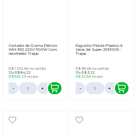
Cortador de Grama Elétrico
Esguicho Pistola Plástico 6
WM-350 220V 1100W Com
Jatos Jet Super 2933005 -
recolhedor Trapp
Trapp
R$ 1.010,65
no cartão
R$ 38,66
no cartão
12x
R$ 84,22
12x
R$ 3,22
R$ 859,05
no
pix
R$ 32,86
no
pix
-
+
-
+