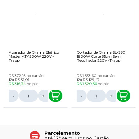
Aparador de Grama Elétrico
Cortador de Grama SL-350
Master AT-1500W 220V -
1800W Corte 35cm Sem
Trapp
Recolhedor 220V -Trapp
R$ 372,16
no cartão
R$ 1.553,60
no cartão
12x
R$ 31,01
12x
R$ 129,47
R$ 316,34
no
pix
R$ 1.320,56
no
pix
-
+
-
+
Parcelamento
Até 12* sem juros no Cartão