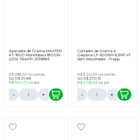
Aparador de Grama MASTER
Cortador de Grama à
AT-1800 Monofásico 1800W
Gasolina LF-600RM 6,5HP 4T
220V TRAPP-2931883
Sem Recolhedor -Trapp
R$ 358,50
no cartão
R$ 3.241,57
no cartão
12x
R$ 29,88
12x
R$ 270,13
R$ 304,72
no
pix
R$ 2.755,33
no
pix
-
+
-
+