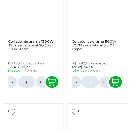
Cortador de grama 1300W
Cortador de grama 1100W
35cm saida lateral SL-350
30CM saida lateral SL30T
220V Trapp
Trapp
R$ 1.287,23
no cartão
R$ 1.012,05
no cartão
12x
R$ 107,27
12x
R$ 84,34
R$ 1.094,15
no
pix
R$ 860,24
no
pix
-
+
-
+