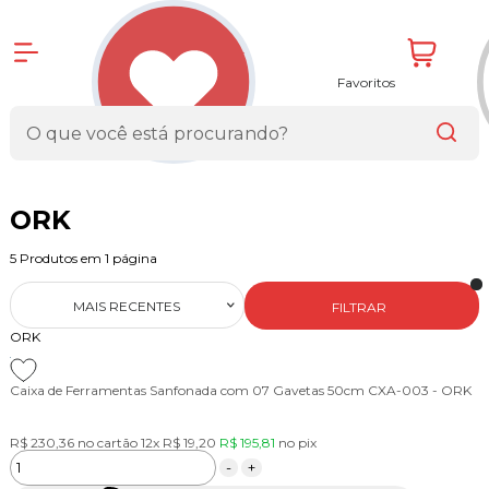
Favoritos
ORK
5
Produtos em
1
página
MAIS RECENTES
FILTRAR
ORK
Caixa de Ferramentas Sanfonada com 07 Gavetas 50cm CXA-003 - ORK
R$ 230,36
no cartão
12x
R$ 19,20
R$ 195,81
no
pix
-
+