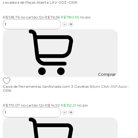
Lavadora de Peças Aberta LAV-003 -ORK
R$ 918,76
no cartão
12x
R$ 76,56
R$ 780,95
no
pix
-
+
Comprar
Caixa de Ferramentas Sanfonada com 3 Gavetas 50cm CXA-001 Azul -
ORK
R$ 179,07
no cartão
12x
R$ 14,92
R$ 152,21
no
pix
-
+