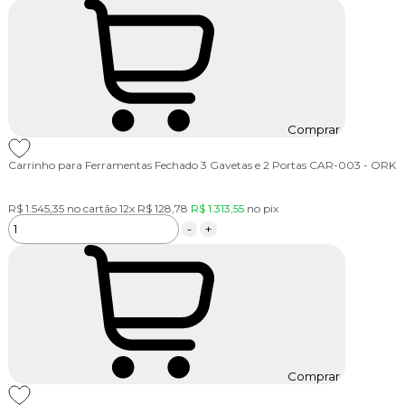
Comprar
Carrinho para Ferramentas Fechado 3 Gavetas e 2 Portas CAR-003 - ORK
R$ 1.545,35
no cartão
12x
R$ 128,78
R$ 1.313,55
no
pix
-
+
Comprar