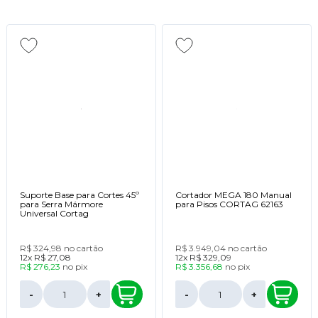
Suporte Base para Cortes 45º
Cortador MEGA 180 Manual
para Serra Mármore
para Pisos CORTAG 62163
Universal Cortag
R$ 324,98
no cartão
R$ 3.949,04
no cartão
12x
R$ 27,08
12x
R$ 329,09
R$ 276,23
no
pix
R$ 3.356,68
no
pix
-
+
-
+