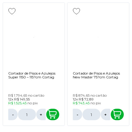
Cortador de Pisos e Azulejos
Cortador de Pisos e Azulejos
Super 1150 – 115?cm Cortag
New Master 75?cm Cortag
R$ 1.794,65
no cartão
R$ 874,65
no cartão
12x
R$ 149,55
12x
R$ 72,89
R$ 1.525,45
no
pix
R$ 743,45
no
pix
-
+
-
+