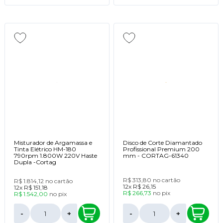
Misturador de Argamassa e
Disco de Corte Diamantado
Tinta Elétrico HM-180
Profissional Premium 200
790rpm 1.800W 220V Haste
mm - CORTAG-61340
Dupla -Cortag
R$ 313,80
no cartão
R$ 1.814,12
no cartão
12x
R$ 26,15
12x
R$ 151,18
R$ 266,73
no
pix
R$ 1.542,00
no
pix
-
+
-
+