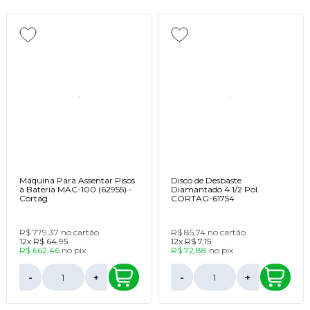
Máquina Para Assentar Pisos
Disco de Desbaste
à Bateria MAC-100 (62955) -
Diamantado 4 1/2 Pol.
Cortag
CORTAG-61754
R$ 779,37
no cartão
R$ 85,74
no cartão
12x
R$ 64,95
12x
R$ 7,15
R$ 662,46
no
pix
R$ 72,88
no
pix
-
+
-
+