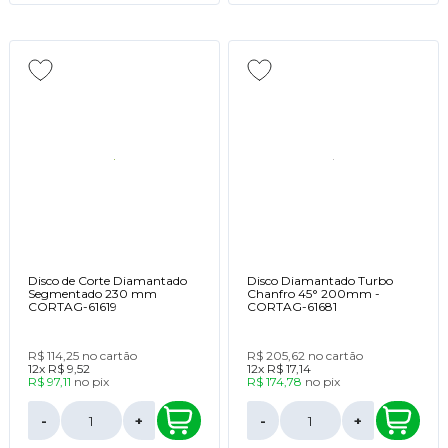
Disco de Corte Diamantado
Disco Diamantado Turbo
Segmentado 230 mm
Chanfro 45° 200mm -
CORTAG-61619
CORTAG-61681
R$ 114,25
no cartão
R$ 205,62
no cartão
12x
R$ 9,52
12x
R$ 17,14
R$ 97,11
no
pix
R$ 174,78
no
pix
-
+
-
+