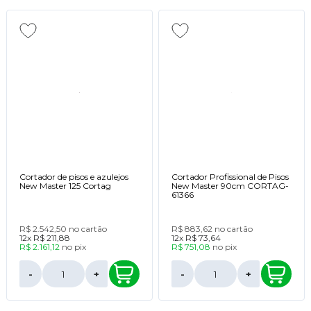
Cortador de pisos e azulejos
Cortador Profissional de Pisos
New Master 125 Cortag
New Master 90cm CORTAG-
61366
R$ 2.542,50
no cartão
R$ 883,62
no cartão
12x
R$ 211,88
12x
R$ 73,64
R$ 2.161,12
no
pix
R$ 751,08
no
pix
-
+
-
+