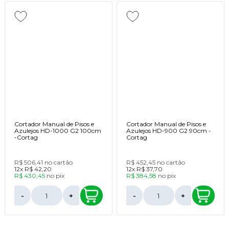
Cortador Manual de Pisos e
Cortador Manual de Pisos e
Azulejos HD-1000 G2 100cm
Azulejos HD-900 G2 90cm -
-Cortag
Cortag
R$ 506,41
no cartão
R$ 452,45
no cartão
12x
R$ 42,20
12x
R$ 37,70
R$ 430,45
no
pix
R$ 384,58
no
pix
-
+
-
+