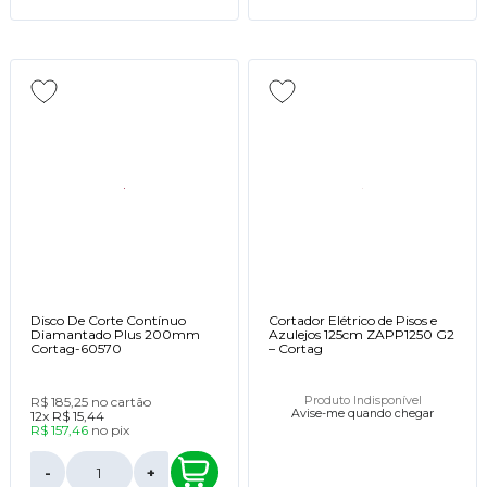
Disco De Corte Contínuo
Cortador Elétrico de Pisos e
Diamantado Plus 200mm
Azulejos 125cm ZAPP1250 G2
Cortag-60570
– Cortag
R$ 185,25
no cartão
Produto Indisponível
Avise-me quando chegar
12x
R$ 15,44
R$ 157,46
no
pix
-
+