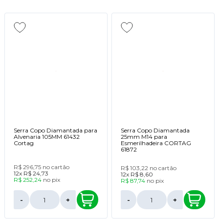
Serra Copo Diamantada para
Serra Copo Diamantada
Alvenaria 105MM 61432
25mm M14 para
Cortag
Esmerilhadeira CORTAG
61872
R$ 296,75
no cartão
R$ 103,22
no cartão
12x
R$ 24,73
12x
R$ 8,60
R$ 252,24
no
pix
R$ 87,74
no
pix
-
+
-
+