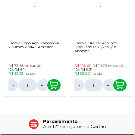
Escova Copo Aço Trançado 4"
Escova Circular Aço Inox
x 30mm x M14 – Abrasfer
Ondulado 6" x 1/2" x 5/8" –
Abrasfer
R$ 73,68
no cartão
R$ 128,60
R$ 111,76
no cartão
12x
R$ 6,14
12x
R$ 9,31
R$ 62,63
no
pix
R$ 95,00
no
pix
-
+
-
+
Parcelamento
Até 12* sem juros no Cartão