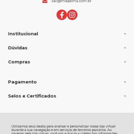
sac@maqdima.com.br
Institucional
Dúvidas
Compras
Pagamento
Selos e Certificados
MAQDIMA FERRAMENTAS E EQUIPAMENTOS LTDA, Av Fernando
Machado - 3435D - Bela Vista - 89804-000 - Chapecó - SC
Utilizamos seus dados para analisar e personalizar nossa loja virtual
CNPJ: 81.373.441/0001-30 | © Todos os direitos reservados - Maqdima
durante a sua navegação e em serviços de terceiros parceiros. Ao
Ferramentas e Máquinas - 2026
navegar pela loja virtual, você nos autoriza a coletar tais informações