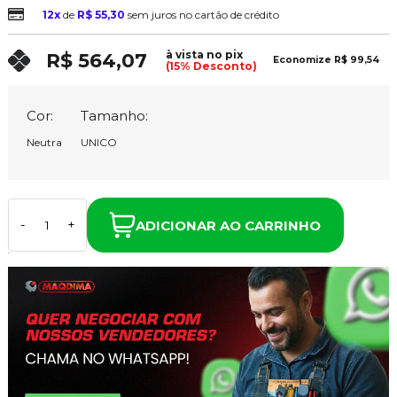
12x
de
R$ 55,30
sem juros no cartão de crédito
à vista no pix
R$ 564,07
Economize
R$ 99,54
(15% Desconto)
Cor:
Tamanho:
Neutra
UNICO
ADICIONAR AO CARRINHO
-
+