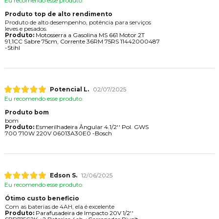
Eu recomendo esse produto.
Produto top de alto rendimento
Produto de alto desempenho, potência para serviços
leves e pesados.
Produto:
Motosserra a Gasolina MS 661 Motor 2T
91,1CC Sabre 75cm, Corrente 36RM 75RS 11442000487
-Stihl
Potencial L.
02/07/2025
Eu recomendo esse produto.
Produto bom
bom
Produto:
Esmerilhadeira Ângular 4.1/2'' Pol. GWS
700 710W 220V 06013A30E0 -Bosch
Edson S.
12/06/2025
Eu recomendo esse produto.
Ótimo custo beneficio
Com as baterias de 4AH, ela é excelente
Produto:
Parafusadeira de Impacto 20V 1/2''