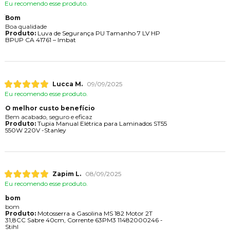
Eu recomendo esse produto.
Bom
Boa qualidade
Produto:
Luva de Segurança PU Tamanho 7 LV HP
BPUP CA 41761 – Imbat
Lucca M.
09/09/2025
Eu recomendo esse produto.
O melhor custo benefício
Bem acabado, seguro e eficaz
Produto:
Tupia Manual Elétrica para Laminados ST55
550W 220V -Stanley
Zapim L.
08/09/2025
Eu recomendo esse produto.
bom
bom
Produto:
Motosserra a Gasolina MS 182 Motor 2T
31,8CC Sabre 40cm, Corrente 63PM3 11482000246 -
Stihl