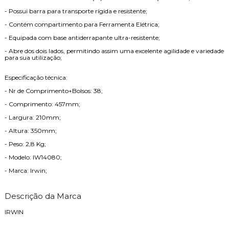
- Possui barra para transporte rígida e resistente;
- Contém compartimento para Ferramenta Elétrica;
- Equipada com base antiderrapante ultra-resistente;
- Abre dos dois lados, permitindo assim uma excelente agilidade e variedade
para sua utilização;
Especificação técnica:
- Nr de Comprimento+Bolsos: 38;
- Comprimento: 457mm;
- Largura: 210mm;
- Altura: 350mm;
- Peso: 2,8 Kg;
- Modelo: IW14080;
- Marca: Irwin;
Descrição da Marca
IRWIN