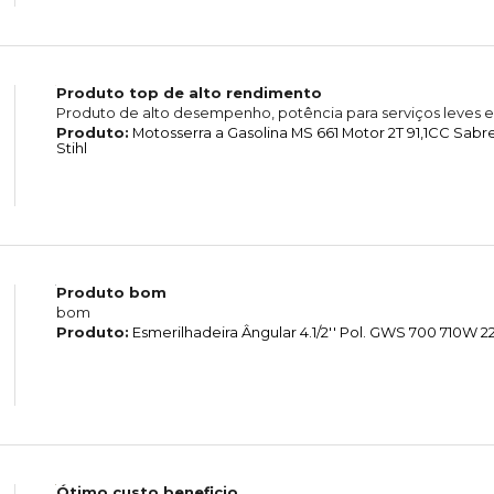
Produto top de alto rendimento
Produto de alto desempenho, potência para serviços leves e
Produto:
Motosserra a Gasolina MS 661 Motor 2T 91,1CC Sab
Stihl
Produto bom
bom
Produto:
Esmerilhadeira Ângular 4.1/2'' Pol. GWS 700 710W
Ótimo custo beneficio