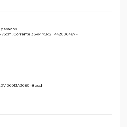
 pesados.
re 75cm, Corrente 36RM 75RS 11442000487 -
 220V 06013A30E0 -Bosch