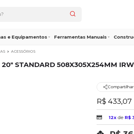
as e Equipamentos
Ferramentas Manuais
Construç
TAS
ACESSÓRIOS
20" STANDARD 508X305X254MM IRW
Compartilhar
R$ 433,07
12x
de
R$ 