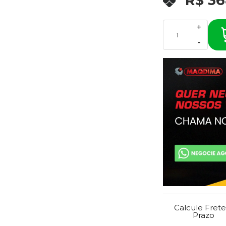
R$ 36
+
-
Calcule Frete
Prazo