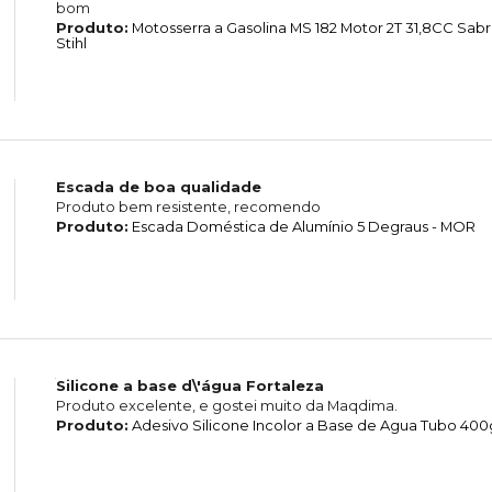
bom
Produto:
Motosserra a Gasolina MS 182 Motor 2T 31,8CC Sab
Stihl
Escada de boa qualidade
Produto bem resistente, recomendo
Produto:
Escada Doméstica de Alumínio 5 Degraus - MOR
Silicone a base d\'água Fortaleza
Produto excelente, e gostei muito da Maqdima.
Produto:
Adesivo Silicone Incolor a Base de Agua Tubo 400g