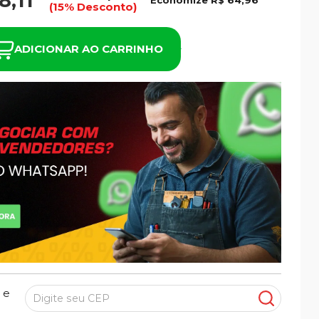
8,11
Economize
R$ 64,96
(15% Desconto)
ADICIONAR AO CARRINHO
 e