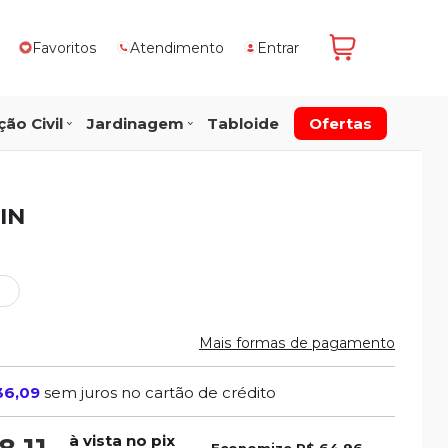
Favoritos
Atendimento
Entrar
ão Civil
Jardinagem
Tabloide
Ofertas
IN
Mais formas de pagamento
36,09
sem juros no cartão de crédito
à vista no pix