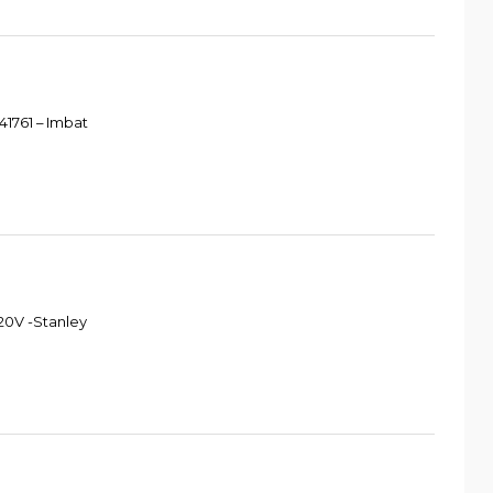
1761 – Imbat
20V -Stanley