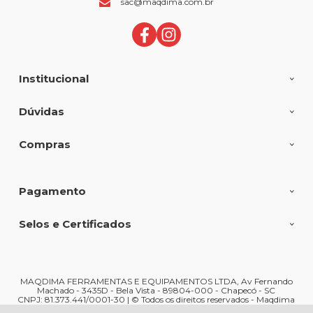
sac@maqdima.com.br
Institucional
Dúvidas
Compras
Pagamento
Selos e Certificados
MAQDIMA FERRAMENTAS E EQUIPAMENTOS LTDA, Av Fernando
Machado - 3435D - Bela Vista - 89804-000 - Chapecó - SC
CNPJ: 81.373.441/0001-30 | © Todos os direitos reservados - Maqdima
Ferramentas e Máquinas - 2026