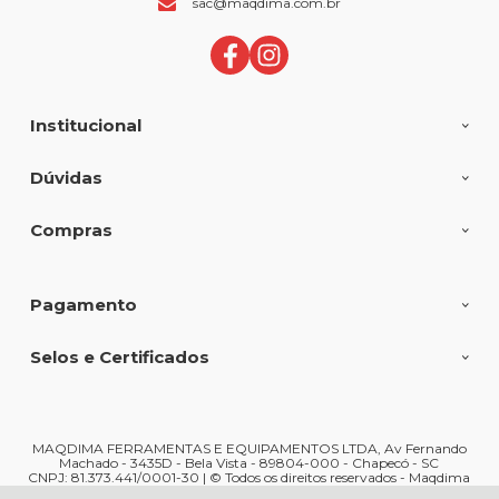
sac@maqdima.com.br
Institucional
Dúvidas
Compras
Pagamento
Selos e Certificados
MAQDIMA FERRAMENTAS E EQUIPAMENTOS LTDA, Av Fernando
Machado - 3435D - Bela Vista - 89804-000 - Chapecó - SC
CNPJ: 81.373.441/0001-30 | © Todos os direitos reservados - Maqdima
Ferramentas e Máquinas - 2026