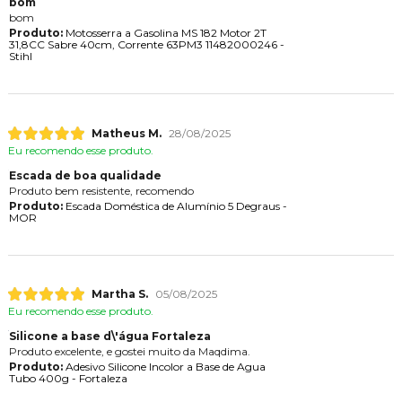
bom
bom
Produto:
Motosserra a Gasolina MS 182 Motor 2T
31,8CC Sabre 40cm, Corrente 63PM3 11482000246 -
Stihl
Matheus M.
28/08/2025
Eu recomendo esse produto.
Escada de boa qualidade
Produto bem resistente, recomendo
Produto:
Escada Doméstica de Alumínio 5 Degraus -
MOR
Martha S.
05/08/2025
Eu recomendo esse produto.
Silicone a base d\'água Fortaleza
Produto excelente, e gostei muito da Maqdima.
Produto:
Adesivo Silicone Incolor a Base de Agua
Tubo 400g - Fortaleza