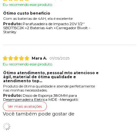
Eu recomendo esse produto.
Ótimo custo beneficio
Com as baterias de 4AH, ela é excelente
Produto:
Parafusadeira de Impacto 20V 1/2''
SBD715C2K +2 Baterias 4ah +Carregador Bivolt -
Stanley
Mara A.
01/05/2025
Eu recomendo esse produto.
Ótimo atendimento, pessoal mto atencioso e
gil, material de ótima qualidade e
atendimento top...
Produto de ótima qualidade e atende perfeitamente
nas minhas necessidades.
Produto:
Disco de Esponja 380MM para
Desempenadeira Eletrica MDE -Menegotti
Ver mais avaliações
Você também pode gostar de