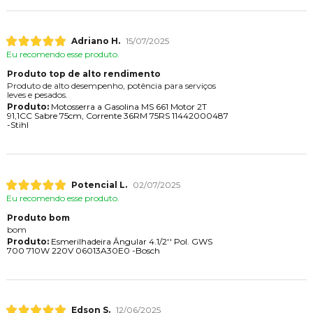
Adriano H.
15/07/2025
Eu recomendo esse produto.
Produto top de alto rendimento
Produto de alto desempenho, potência para serviços
leves e pesados.
Produto:
Motosserra a Gasolina MS 661 Motor 2T
91,1CC Sabre 75cm, Corrente 36RM 75RS 11442000487
-Stihl
Potencial L.
02/07/2025
Eu recomendo esse produto.
Produto bom
bom
Produto:
Esmerilhadeira Ângular 4.1/2'' Pol. GWS
700 710W 220V 06013A30E0 -Bosch
Edson S.
12/06/2025