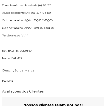
Corrente máxima de entrada (A): 26 / 25
Ajuste de corrente (A): 10 a 130 / 10 a 160
Ciclo de trabalho (A@%): 130@15 / 160@60
Ciclo de trabalho (A@%): 50@100 / 130@100
Tensão a vazio (V): 14
Ref.: BALMER-30179540
Marca.: BALMER
Descrição da Marca
BALMER
Avaliações dos Clientes
Nossos clientes falam por nós!