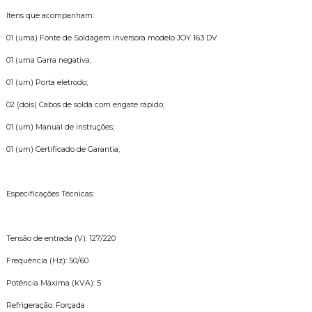
Itens que acompanham:
01 (uma) Fonte de Soldagem inversora modelo JOY 163 DV
01 (uma Garra negativa;
01 (um) Porta eletrodo;
02 (dois) Cabos de solda com engate rápido;
01 (um) Manual de instruções;
01 (um) Certificado de Garantia;
Especificações Técnicas:
Tensão de entrada (V): 127/220
Frequência (Hz): 50/60
Potência Máxima (kVA): 5
Refrigeração: Forçada