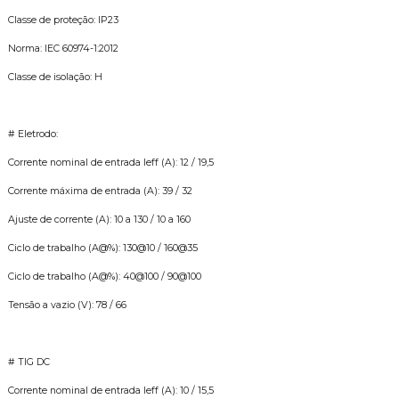
Classe de proteção: IP23
Norma: IEC 60974-1:2012
Classe de isolação: H
# Eletrodo:
Corrente nominal de entrada Ieff (A): 12 / 19,5
Corrente máxima de entrada (A): 39 / 32
Ajuste de corrente (A): 10 a 130 / 10 a 160
Ciclo de trabalho (A@%): 130@10 / 160@35
Ciclo de trabalho (A@%): 40@100 / 90@100
Tensão a vazio (V): 78 / 66
# TIG DC
Corrente nominal de entrada Ieff (A): 10 / 15,5