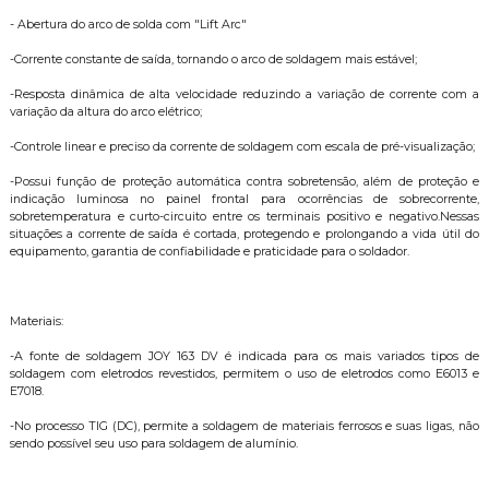
- Abertura do arco de solda com "Lift Arc"
-Corrente constante de saída, tornando o arco de soldagem mais estável;
-Resposta dinâmica de alta velocidade reduzindo a variação de corrente com a
variação da altura do arco elétrico;
-Controle linear e preciso da corrente de soldagem com escala de pré-visualização;
-Possui função de proteção automática contra sobretensão, além de proteção e
indicação luminosa no painel frontal para ocorrências de sobrecorrente,
sobretemperatura e curto-circuito entre os terminais positivo e negativo.Nessas
situações a corrente de saída é cortada, protegendo e prolongando a vida útil do
equipamento, garantia de confiabilidade e praticidade para o soldador.
Materiais:
-A fonte de soldagem JOY 163 DV é indicada para os mais variados tipos de
soldagem com eletrodos revestidos, permitem o uso de eletrodos como E6013 e
E7018.
-No processo TIG (DC), permite a soldagem de materiais ferrosos e suas ligas, não
sendo possível seu uso para soldagem de alumínio.