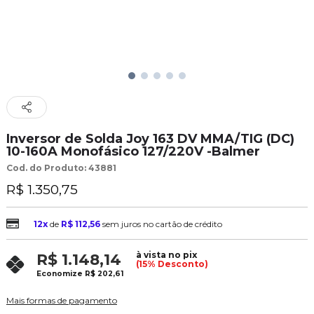
Inversor de Solda Joy 163 DV MMA/TIG (DC)
10-160A Monofásico 127/220V -Balmer
Cod. do Produto: 43881
R$ 1.350,75
12x
de
R$ 112,56
sem juros no cartão de crédito
à vista no pix
R$ 1.148,14
(15% Desconto)
Economize
R$ 202,61
Mais formas de pagamento