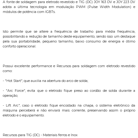
A fonte de soldagem para eletrodo revestido e TIG (DC) JOY 163 DV e JOY 223 DV
adota a última tecnologia em modulação PWM (Pulse Width Modulation) e
módulos de potência com IGBTs.
Isto permite que se altere a frequência de trabalho para média frequência,
possibilitando a redução de tamanho deste equipamento, sendo isso um destaque
pela sua portabilidade, pequeno tamanho, baixo consumo de energia e ótimo
conforto operacional.
Possui excelente performance e Recursos para soldagem com eletrodo revestido
como:
- "Hot Start", que auxilia na abertura do arco de solda;
- "Arc Force", evita que o eletrodo fique preso ao cordão de solda durante a
operação;
- Lift Arc", caso o eletrodo fique encostado na chapa, o sistema eletrônico da
máquina perceberá e não enviará mais corrente, preservando assim o próprio
eletrodo e o equipamento.
Recursos para TIG (DC) - Materiais ferros e Inox