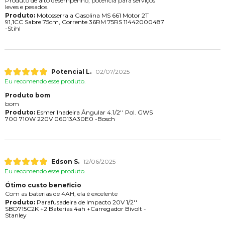
Produto de alto desempenho, potência para serviços
leves e pesados.
Produto:
Motosserra a Gasolina MS 661 Motor 2T
91,1CC Sabre 75cm, Corrente 36RM 75RS 11442000487
-Stihl
Potencial L.
02/07/2025
Eu recomendo esse produto.
Produto bom
bom
Produto:
Esmerilhadeira Ângular 4.1/2'' Pol. GWS
700 710W 220V 06013A30E0 -Bosch
Edson S.
12/06/2025
Eu recomendo esse produto.
Ótimo custo beneficio
Com as baterias de 4AH, ela é excelente
Produto:
Parafusadeira de Impacto 20V 1/2''
SBD715C2K +2 Baterias 4ah +Carregador Bivolt -
Stanley