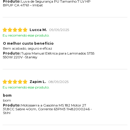
Produto:
Luva de Segurança PU Tamanho 7 LV HP
BPUP CA 41761 – Imbat
Lucca M.
09/09/2025
Eu recomendo esse produto.
O melhor custo benefício
Bem acabado, seguro e eficaz
Produto:
Tupia Manual Elétrica para Laminados ST55
550W 220V -Stanley
Zapim L.
08/09/2025
Eu recomendo esse produto.
bom
bom
Produto:
Motosserra a Gasolina MS 182 Motor 2T
31,8CC Sabre 40cm, Corrente 63PM3 11482000246 -
Stihl