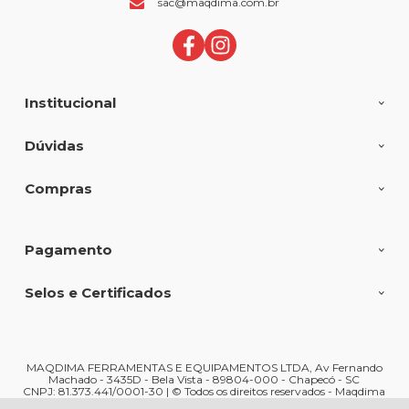
sac@maqdima.com.br
Institucional
Dúvidas
Compras
Pagamento
Selos e Certificados
MAQDIMA FERRAMENTAS E EQUIPAMENTOS LTDA, Av Fernando
Machado - 3435D - Bela Vista - 89804-000 - Chapecó - SC
CNPJ: 81.373.441/0001-30 | © Todos os direitos reservados - Maqdima
Ferramentas e Máquinas - 2026