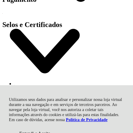
Selos e Certificados
Utilizamos seus dados para analisar e personalizar nossa loja virtual
durante a sua navegação e em serviços de terceiros parceiros. Ao
navegar pela loja virtual, você nos autoriza a coletar tais
MAQDIMA FERRAMENTAS E EQUIPAMENTOS LTDA, Av
informações através do cookies e utilizá-las para estas finalidades.
Fernando Machado - 3435D - Bela Vista - 89804-000 - Chapecó -
Em caso de dúvidas, acesse nossa
Política de Privacidade
SC
CNPJ: 81.373.441/0001-30 | © Todos os direitos reservados -
Maqdima Ferramentas e Máquinas - 2026