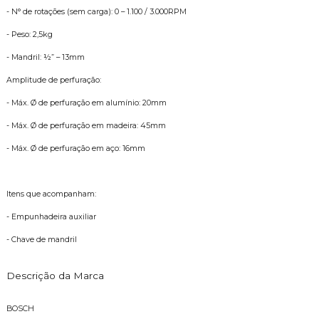
- N° de rotações (sem carga): 0 – 1.100 / 3.000RPM
- Peso: 2,5kg
- Mandril: ½” – 13mm
Amplitude de perfuração:
- Máx. Ø de perfuração em alumínio: 20mm
- Máx. Ø de perfuração em madeira: 45mm
- Máx. Ø de perfuração em aço: 16mm
Itens que acompanham:
- Empunhadeira auxiliar
- Chave de mandril
Descrição da Marca
BOSCH