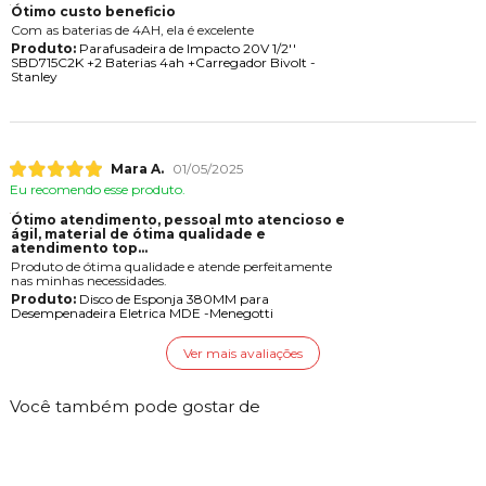
Ótimo custo beneficio
Com as baterias de 4AH, ela é excelente
Produto:
Parafusadeira de Impacto 20V 1/2''
SBD715C2K +2 Baterias 4ah +Carregador Bivolt -
Stanley
Mara A.
01/05/2025
Eu recomendo esse produto.
Ótimo atendimento, pessoal mto atencioso e
gil, material de ótima qualidade e
atendimento top...
Produto de ótima qualidade e atende perfeitamente
nas minhas necessidades.
Produto:
Disco de Esponja 380MM para
Desempenadeira Eletrica MDE -Menegotti
Ver mais avaliações
Você também pode gostar de