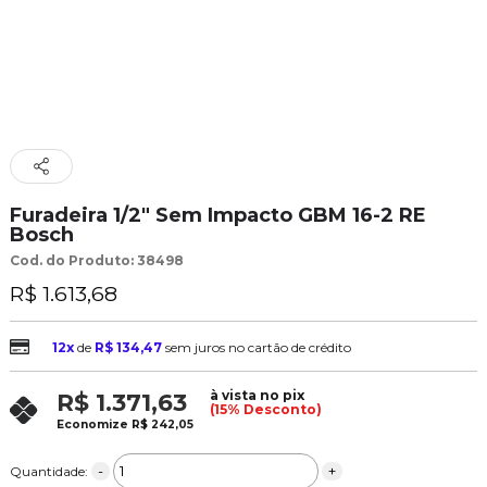
Furadeira 1/2" Sem Impacto GBM 16-2 RE
Bosch
Cod. do Produto: 38498
R$ 1.613,68
12x
de
R$ 134,47
sem juros no cartão de crédito
à vista no pix
R$ 1.371,63
(15% Desconto)
Economize
R$ 242,05
-
+
Quantidade: