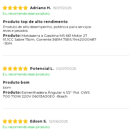
Adriano H.
15/07/2025
Eu recomendo esse produto.
Produto top de alto rendimento
Produto de alto desempenho, potência para serviços
leves e pesados.
Produto:
Motosserra a Gasolina MS 661 Motor 2T
91,1CC Sabre 75cm, Corrente 36RM 75RS 11442000487
-Stihl
Potencial L.
02/07/2025
Eu recomendo esse produto.
Produto bom
bom
Produto:
Esmerilhadeira Ângular 4.1/2'' Pol. GWS
700 710W 220V 06013A30E0 -Bosch
Edson S.
12/06/2025
Eu recomendo esse produto.