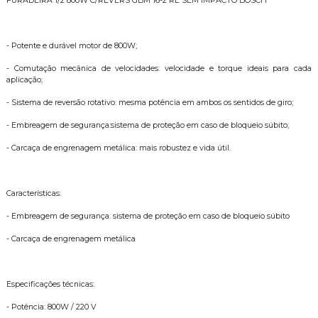
FURADEIRA 1/2 800W C/REVERS GBM 16-2 RE SEM IMPACTO BOSCH
- Potente e durável motor de 800W;
- Comutação mecânica de velocidades: velocidade e torque ideais para cada
aplicação;
- Sistema de reversão rotativo: mesma potência em ambos os sentidos de giro;
- Embreagem de segurança:sistema de proteção em caso de bloqueio súbito;
- Carcaça de engrenagem metálica: mais robustez e vida útil.
Características:
- Embreagem de segurança: sistema de proteção em caso de bloqueio súbito
- Carcaça de engrenagem metálica
Especificações técnicas:
- Potência: 800W / 220 V