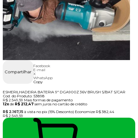
Facebook
E-mail
Compartilhar
X
WhatsApp
Copy
ESMERILHADEIRA BATERIA 9" DGA900Z 36V BRUSH S/BAT S/CAR
Cod. do Produto: 53898
R$ 2.549,59
Mais formas de pagamento
12x
de
R$ 212,47
sem juros no cartão de crédito
R$ 2.167,15
à vista no pix
(15% Desconto)
Economize
R$ 382,44
R$ 2.549,59