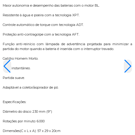
Maior autonomia e desempenho das baterias com o motor BL.
Resistente à água e poeira com a tecnologia XPT.
Controle automático de torque com tecnologia ADT.
Proteção anti-contragolpe com a tecnologia AFT.
Função anti-reinício com lâmpada de advertência projetada para minimizar a
partida do motor quando a bateria é inserida com o interruptor travado.
Gatilho Homem Morto.
Freio instantâneo.
Partida suave.
Adaptável a coletor/aspirador de pó.
Especificações:
Diâmetro do disco: 230 mm (9")
Rotações por minuto: 6.000
Dimensões(C x L x A): 57 x 29 x 20cm