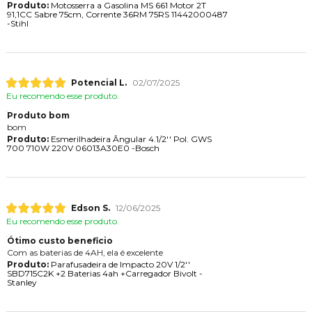
Produto:
Motosserra a Gasolina MS 661 Motor 2T
91,1CC Sabre 75cm, Corrente 36RM 75RS 11442000487
-Stihl
Potencial L.
02/07/2025
Eu recomendo esse produto.
Produto bom
bom
Produto:
Esmerilhadeira Ângular 4.1/2'' Pol. GWS
700 710W 220V 06013A30E0 -Bosch
Edson S.
12/06/2025
Eu recomendo esse produto.
Ótimo custo beneficio
Com as baterias de 4AH, ela é excelente
Produto:
Parafusadeira de Impacto 20V 1/2''
SBD715C2K +2 Baterias 4ah +Carregador Bivolt -
Stanley