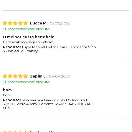
Lucca M.
09/09/2025
Eu recomendo esse produto.
O melhor custo benefício
Bem acabado, seguro e eficaz
Produto:
Tupia Manual Elétrica para Laminados ST55
550W 220V -Stanley
Zapim L.
08/09/2025
Eu recomendo esse produto.
bom
bom
Produto:
Motosserra a Gasolina MS 182 Motor 2T
31,8CC Sabre 40cm, Corrente 63PM3 11482000246 -
Stihl