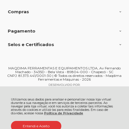
Compras
Pagamento
Selos e Certificados
MAQDIMA FERRAMENTAS E EQUIPAMENTOS LTDA, Av Fernando
Machado - 3435D - Bela Vista - 89804-000 - Chapecó - SC
CNPJ: 81.373.441/0001-30 | © Todos os direitos reservados - Maqdima
Ferramentas e Máquinas - 2026
Utilizamos seus dados para analisar e personalizar nossa loja virtual
durante a sua navegação e em serviços de terceiros parceiros. Ao
navegar pela loja virtual, você nos autoriza a coletar tais informações
através do cookies e utilizá-las para estas finalidades. Em caso de
dúvidas, acesse nossa
Política de Privacidade
Entendi e Aceito
ADICIONAR AO
R$ 645,84