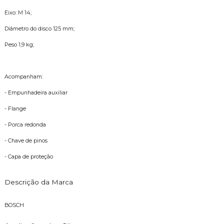
Eixo: M 14;
Diâmetro do disco 125 mm;
Peso 1,9 kg;
Acompanham:
- Empunhadeira auxiliar
- Flange
- Porca redonda
- Chave de pinos
- Capa de proteção
Descrição da Marca
BOSCH