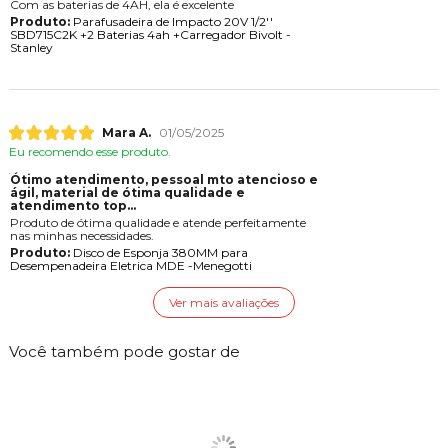
Com as baterias de 4AH, ela é excelente
Produto:
Parafusadeira de Impacto 20V 1/2''
SBD715C2K +2 Baterias 4ah +Carregador Bivolt -
Stanley
Mara A.
01/05/2025
Eu recomendo esse produto.
Ótimo atendimento, pessoal mto atencioso e
gil, material de ótima qualidade e
atendimento top...
Produto de ótima qualidade e atende perfeitamente
nas minhas necessidades.
Produto:
Disco de Esponja 380MM para
Desempenadeira Eletrica MDE -Menegotti
Ver mais avaliações
Você também pode gostar de