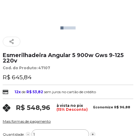
Esmerilhadeira Angular 5 900w Gws 9-125
220v
Cod. do Produto: 47107
R$ 645,84
12x
de
R$ 53,82
sem juros no cartão de crédito
à vista no pix
R$ 548,96
Economize
R$ 96,88
(15% Desconto)
Mais formas de pagamento
-
+
Quantidade: