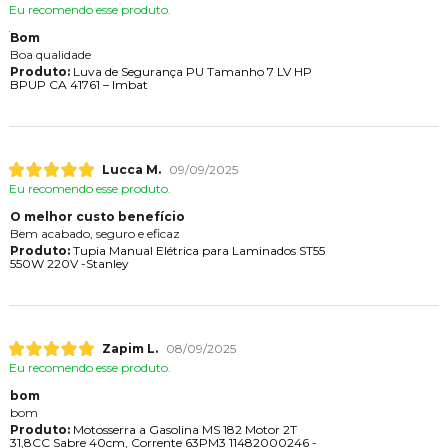
Eu recomendo esse produto.
Bom
Boa qualidade
Produto:
Luva de Segurança PU Tamanho 7 LV HP
BPUP CA 41761 – Imbat
Lucca M.
09/09/2025
Eu recomendo esse produto.
O melhor custo benefício
Bem acabado, seguro e eficaz
Produto:
Tupia Manual Elétrica para Laminados ST55
550W 220V -Stanley
Zapim L.
08/09/2025
Eu recomendo esse produto.
bom
bom
Produto:
Motosserra a Gasolina MS 182 Motor 2T
31,8CC Sabre 40cm, Corrente 63PM3 11482000246 -