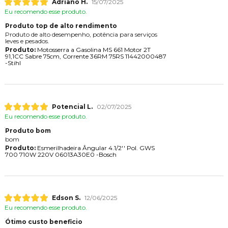
Adriano H.
15/07/2025
Eu recomendo esse produto.
Produto top de alto rendimento
Produto de alto desempenho, potência para serviços
leves e pesados.
Produto:
Motosserra a Gasolina MS 661 Motor 2T
91,1CC Sabre 75cm, Corrente 36RM 75RS 11442000487
-Stihl
Potencial L.
02/07/2025
Eu recomendo esse produto.
Produto bom
bom
Produto:
Esmerilhadeira Ângular 4.1/2'' Pol. GWS
700 710W 220V 06013A30E0 -Bosch
Edson S.
12/06/2025
Eu recomendo esse produto.
Ótimo custo beneficio