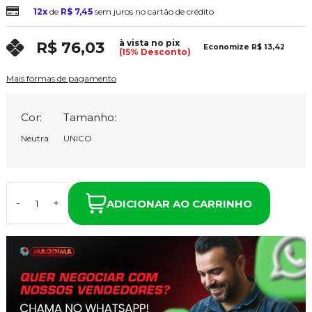
12x
de
R$ 7,45
sem juros no cartão de crédito
à vista no pix
R$ 76,03
Economize
R$ 13,42
(15% Desconto)
Mais formas de pagamento
Cor:
Tamanho:
Neutra
UNICO
ADICIONAR AO CARRINHO
-
+