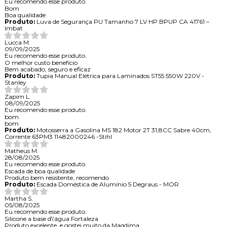
Eu recomendo esse produto.
Bom
Boa qualidade
Produto:
Luva de Segurança PU Tamanho 7 LV HP BPUP CA 41761 –
Imbat
Lucca M.
09/09/2025
Eu recomendo esse produto.
O melhor custo benefício
Bem acabado, seguro e eficaz
Produto:
Tupia Manual Elétrica para Laminados ST55 550W 220V -
Stanley
Zapim L.
08/09/2025
Eu recomendo esse produto.
bom
bom
Produto:
Motosserra a Gasolina MS 182 Motor 2T 31,8CC Sabre 40cm,
Corrente 63PM3 11482000246 -Stihl
Matheus M.
28/08/2025
Eu recomendo esse produto.
Escada de boa qualidade
Produto bem resistente, recomendo
Produto:
Escada Doméstica de Alumínio 5 Degraus - MOR
Martha S.
05/08/2025
Eu recomendo esse produto.
Silicone a base d\'água Fortaleza
Produto excelente, e gostei muito da Maqdima.