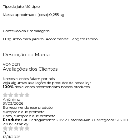
Tipo do jato:Múltiplo
Massa aproximada (peso):0,255 kg
Conteúdo da Embalagem:
1 Esguicho para jardim. Acompanha: 1 engate rápido.
Descrição da Marca
VONDER
Avaliações dos Clientes
Nossos clientes falam por nós!
veja algumas avaliações de produtos da nossa loja.
100%
dos clientes recomendam nossos produtos
Anônimo
31/03/2026
Eu recomendo esse produto.
cumpre o que promete
Bom, cumpre o que promete.
Produto:
Kit Carregamento 20V 2 Baterias 4ah +Carregador SC200
220V -Stanley
Tui L.
12/11/2025