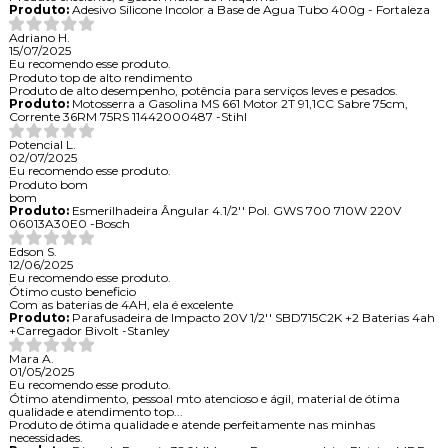
Produto:
Adesivo Silicone Incolor a Base de Agua Tubo 400g - Fortaleza
Adriano H.
15/07/2025
Eu recomendo esse produto.
Produto top de alto rendimento
Produto de alto desempenho, potência para serviços leves e pesados.
Produto:
Motosserra a Gasolina MS 661 Motor 2T 91,1CC Sabre 75cm,
Corrente 36RM 75RS 11442000487 -Stihl
Potencial L.
02/07/2025
Eu recomendo esse produto.
Produto bom
bom
Produto:
Esmerilhadeira Ângular 4.1/2'' Pol. GWS 700 710W 220V
06013A30E0 -Bosch
Edson S.
12/06/2025
Eu recomendo esse produto.
Ótimo custo beneficio
Com as baterias de 4AH, ela é excelente
Produto:
Parafusadeira de Impacto 20V 1/2'' SBD715C2K +2 Baterias 4ah
+Carregador Bivolt -Stanley
Mara A.
01/05/2025
Eu recomendo esse produto.
Ótimo atendimento, pessoal mto atencioso e ágil, material de ótima
qualidade e atendimento top...
Produto de ótima qualidade e atende perfeitamente nas minhas
necessidades.